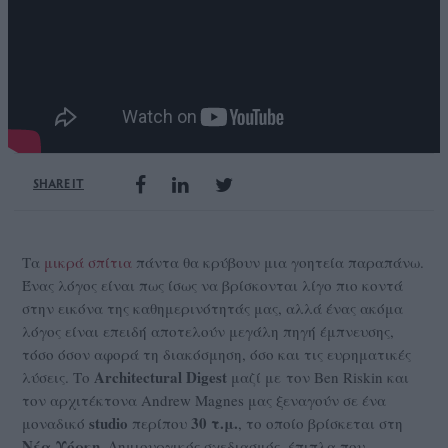
SHARE IT
Τα
μικρά σπίτια
πάντα θα κρύβουν μια γοητεία παραπάνω.
Ένας λόγος είναι πως ίσως να βρίσκονται λίγο πιο κοντά
στην εικόνα της καθημερινότητάς μας, αλλά ένας ακόμα
λόγος είναι επειδή αποτελούν μεγάλη πηγή έμπνευσης,
τόσο όσον αφορά τη διακόσμηση, όσο και τις ευρηματικές
Architectural Digest
λύσεις. Το
μαζί με τον Ben Riskin και
τον αρχιτέκτονα Andrew Magnes μας ξεναγούν σε ένα
studio
30 τ.μ.
μοναδικό
περίπου
, το οποίο βρίσκεται στη
Νέα
Υόρκη
. Δημιουργικός σχεδιασμός, έπιπλα που