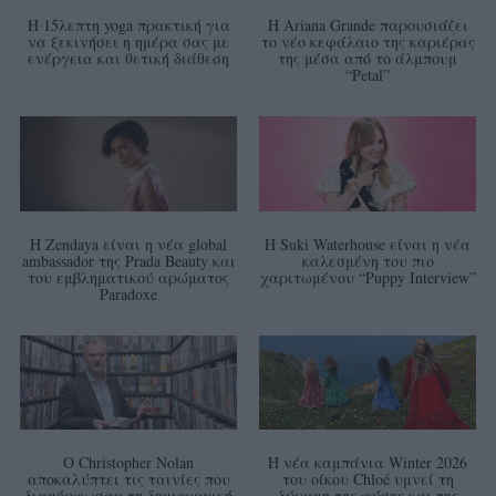
Η 15λεπτη yoga πρακτική για
Η Ariana Grande παρουσιάζει
να ξεκινήσει η ημέρα σας με
το νέο κεφάλαιο της καριέρας
ενέργεια και θετική διάθεση
της μέσα από το άλμπουμ
“Petal”
Η Zendaya είναι η νέα global
Η Suki Waterhouse είναι η νέα
ambassador της Prada Beauty και
καλεσμένη του πιο
του εμβληματικού αρώματος
χαριτωμένου “Puppy Interview”
Paradoxe
Ο Christopher Nolan
Η νέα καμπάνια Winter 2026
αποκαλύπτει τις ταινίες που
του οίκου Chloé υμνεί τη
διαμόρφωσαν τη δημιουργική
δύναμη της φύσης και της