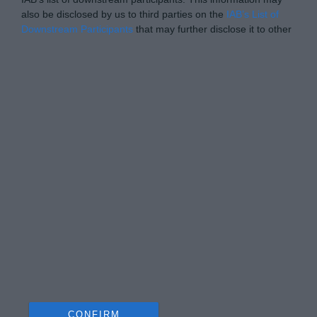
also be disclosed by us to third parties on the
IAB’s List of
Downstream Participants
that may further disclose it to other
third parties.
Personal Data Processing Opt Outs
I want to opt-out of the Sharing of my
personal data.
Opted In
I want to opt-out of the Sale of my
Personal Data.
Opted In
I want to opt-out of processing my
Personal Data for Targeted Advertising.
Opted In
I want to opt-out of Collection, Use,
Retention, Sale, and/or Sharing of my
Personal Data that Is Unrelated with the
Purposes for which it was collected.
Opted Out
CONFIRM