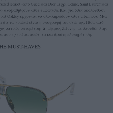
zed φακοί -από Gucci και Dior μέχρι Celine, Saint Laurent και
ς- αναβαθμίζουν κάθε εμφάνιση. Και για όσες ακολουθούν
ητικά Oakley έρχονται να ολοκληρώσουν κάθε urban look. Μια
ι ότι τα γυαλιά είναι η υπογραφή του στιλ της. Πίσω από
χος οπτικός-οπτομέτρης Δημήτριος Ζάννης, με σπουδές στην
δα που εγγυάται ποιότητα και άριστη εξυπηρέτηση.
HE MUST-HAVES