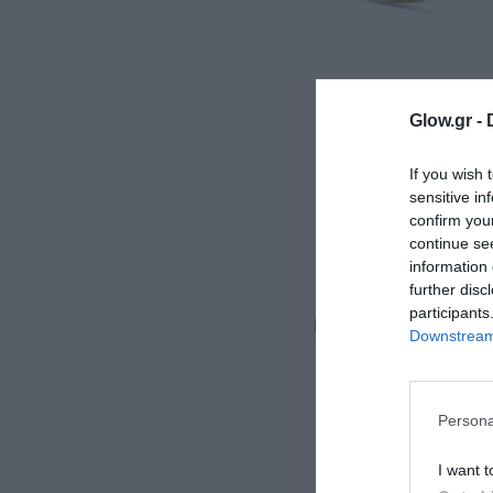
ολιτική
ookies
αυτότητα
Glow.gr -
If you wish 
sensitive in
confirm you
continue se
information 
further disc
participants
Downstream 
Persona
I want t