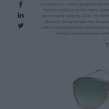
λεπτομέρειες, έντονα χρώματα και oversi
UBSCRIPTIONS
πολλούς ακόμα μεγάλους οίκους μόδα
GLOW
την πιο sporty τάση της σεζόν, τα αθλ
IVING
συλλογή για τη γυναίκα που γνωρίζε
0
κάθε επιλογή βρίσκεται ο διπλωματού
Αυστρία και μια έμπειρη ομά
ρόνια
T
NEW
ISSUE
ροι
ρήσης
ολιτική
πορρήτου