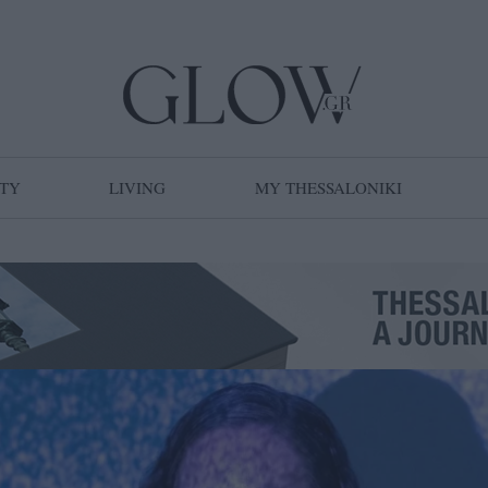
TY
LIVING
MY THESSALONIKI