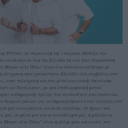
ς Ρέππας, σε παραγωγή της εταιρείας Μέθεξις του
το καλοκαίρι σε όλη την Ελλάδα τη νέα τους παράσταση
τε Μπρος ούτε Πίσω" είναι ένα σπονδυλωτό θέαμα με
τη σύγχρονη πραγματικότητα. Εξετάζει ό,τι συμβαίνει στα
ίες, στην τηλεόραση και στα μέσα κοινωνικής δικτύωσης.
ουν ως Νεοέλληνες, με μια επιθεωρησιακή ματιά.
ορίες καθημερινής τρέλας που συνδυάζουν απελπισία και
υν διαρκώς ρόλους για να δημιουργήσουν έναν γαλαξία από
χνά μας εκνευρίζουν, αλλά τα αγαπάμε. Οι ήρωες του
ίς μας, οι φίλοι μας και οι συνάδελφοί μας, ή μάλλον οι
 Μπρος ούτε Πίσω" είναι η σέλφι μιας κοινωνίας που