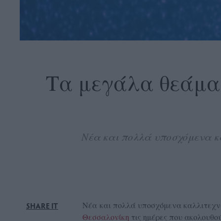
OLLOW
S
Τα μεγάλα θεάμα
ABOUT
CONTACT
Νέα και πολλά υποσχόμενα κα
GLOW
NEWSLETTER
ΣΗΜΕΙΑ
ΔΙΑΝΟΜΗΣ
DVERTISE
Νέα και πολλά υποσχόμενα καλλιτεχν
SHARE IT
ITEMAP
Θεσσαλονίκη
τις ημέρες που ακολουθού