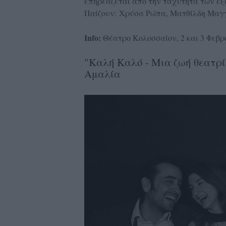
επηρεάζεται από την ταχύτητα των εξε
Παίζουν: Χρύσα Ρώπα, Ματθίλδη Μαγγ
Info:
Θέατρο Κολοσσαίον, 2 και 3 Φεβρου
"Καλή Καλό - Μια ζωή θεατρί
Αμαλία