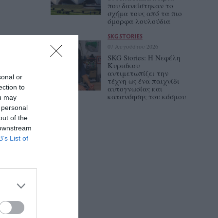
που δανείστηκαν το
σχήμα τους από τα πιο
όμορφα λουλούδια
SKG STORIES
07 Αυγούστου 2026
SKG Stories: Η Νεφέλη
Κυριάκου
αντιμετωπίζει την
sonal or
τέχνη ως ένα παιχνίδι
ection to
αυτογνωσίας και
κατανόησης του κόσμου
ou may
 personal
out of the
 downstream
B’s List of