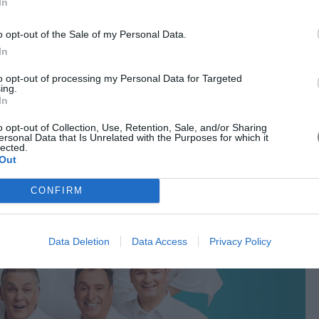
In
α άκρα, θολώνοντας τα όρια μεταξύ αλήθειας και ψέματος.
ινων κινήτρων και τη δύναμη του μυαλού. Παίζουν: Μαρία
o opt-out of the Sale of my Personal Data.
In
to opt-out of processing my Personal Data for Targeted
ίου 2026 - 10 Φεβρουαρίου, Δευτέρα και Τρίτη στις 21:00.
ing.
In
ν Θανάση Παπαθανασίου - Μιχάλη Ρέππα στο
o opt-out of Collection, Use, Retention, Sale, and/or Sharing
ersonal Data that Is Unrelated with the Purposes for which it
lected.
Out
CONFIRM
Data Deletion
Data Access
Privacy Policy