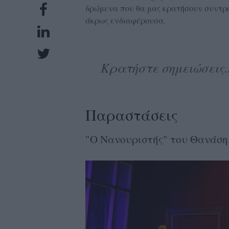
δρώμενα που θα μας κρατήσουν συντρο
UBSCRIPTIONS
άκρως ενδιαφέρουσα.
GLOW
IVING
0
Κρατήστε σημειώσεις..
ρόνια
Παραστάσεις
NEW
ISSUE
"Ο Νανουριστής" του Θανάση Τ
ροι
ρήσης
ολιτική
πορρήτου