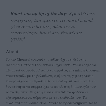
Boost you up tip of the day:
Xρειάζεστε
ενέργεια; Δοκιμάστε τα
one
of
a
kind
γλυκά που θα σας δώσουν το
απαραίτητο
boost
και θεσπέσια
γεύση!
About
Το πιο Choureal concept της πόλης έχει στηθεί στην
Παλαιών Πατρών Γερμανού κι έχει κάνει πολύ κόσμο να
αδημονεί σε ουρές γι’ αυτό το αφράτο, a la minute Choureal
προφιτερόλ, με τη βελούδινη υφή και τη γεμάτη γεύση,
που φτιάχνεται μπροστά στον πελάτη, δίνοντας έτσι τη
δυνατότητα να συμμετέχει κι αυτός στη δημιουργία του.
Αυτό σημαίνει πως το γλυκό είναι πάντα φρέσκο κι
εξατομικευμένο, σύμφωνα με την επιθυμία του. Τα
ευωδιαστά σουδάκια είναι πάντοτε φρεσκοψημένα. Κατά