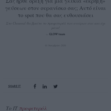
Σας ήρθε όρεξη για μια γλυκιά «έκρηξη»
γεύσεων στον ουρανίσκο σας; Αυτό είναι
το spot που θα σας ενθουσιάσει
Στο Choureal θα βρείτε το προφιτερόλ των ονείρων σας και όχι
μόνο!
GLOW team
by
01 Νοεμβρίου 2020
SHARE IT
Το IT
προφιτερόλ