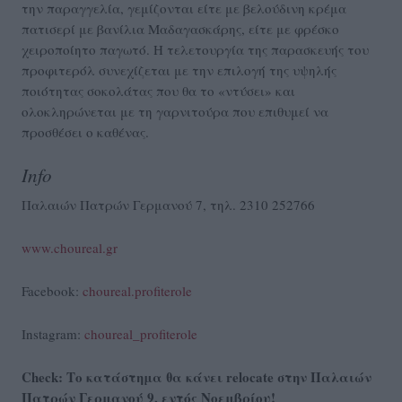
την παραγγελία, γεμίζονται είτε με βελούδινη κρέμα
πατισερί με βανίλια Μαδαγασκάρης, είτε με φρέσκο
χειροποίητο παγωτό. Η τελετουργία της παρασκευής του
προφιτερόλ συνεχίζεται με την επιλογή της υψηλής
ποιότητας σοκολάτας που θα το «ντύσει» και
ολοκληρώνεται με τη γαρνιτούρα που επιθυμεί να
προσθέσει ο καθένας.
Info
Παλαιών Πατρών Γερμανού 7, τηλ. 2310 252766
www.choureal.gr
Facebook:
choureal.profiterole
Instagram:
choureal_profiterole
Check: Το κατάστημα θα κάνει relocate στην Παλαιών
Πατρών Γερμανού 9, εντός Νοεμβρίου!