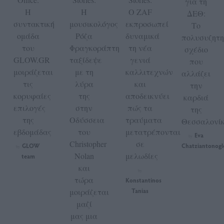
για τη
Η
Η
Ο ZAF
ΔΕΘ:
συντακτική
μουσικολόγος
εκπροσωπεί
Το
ομάδα
Ρόζα
δυναμικά
πολυσυζητη
του
Φραγκοράπτη
τη νέα
σχέδιο
GLOW.GR
ταξίδεψε
γενιά
που
μοιράζεται
με τη
καλλιτεχνών
αλλάζει
τις
λύρα
και
την
κορυφαίες
της
αποδεικνύει
καρδιά
επιλογές
στην
πώς τα
της
της
Οδύσσεια
τραύματα
Θεσσαλονίκ
εβδομάδας
του
μετατρέπονται
Eva
by
Christopher
σε
GLOW
Chatziantonogl
by
Nolan
μελωδίες
team
και
by
τώρα
Konstantinos
μοιράζεται
Tanias
μαζί
μας μια