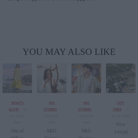
YOU MAY ALSO LIKE
WHAT'S
SKG
SKG
CITY
GLOW
STORIES
STORIES
VIBES
01
30
Αυγούστου
29 Ιουλίου
22 Ιουλίου
Ιουλίου 2026
2026
2026
2026
Νέα
Out of
SKG
SKG
εποχή
Office:
Stories:
Stories: