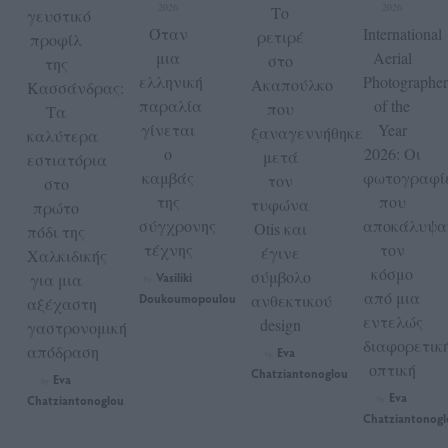
2026
2026
Το
γευστικό
Όταν
International
ρετιρέ
προφίλ
μια
Aerial
στο
της
ελληνική
Photographer
Ακαπούλκο
Κασσάνδρας:
παραλία
of the
που
Τα
γίνεται
Year
ξαναγεννήθηκε
καλύτερα
ο
2026: Οι
μετά
εστιατόρια
καμβάς
φωτογραφί
τον
στο
της
που
τυφώνα
πρώτο
σύγχρονης
αποκάλυψα
Otis και
πόδι της
τέχνης
τον
έγινε
Χαλκιδικής
κόσμο
σύμβολο
για μια
Vasiliki
by
από μια
Doukoumopoulou
ανθεκτικού
αξέχαστη
εντελώς
design
γαστρονομική
διαφορετικ
απόδραση
Eva
by
οπτική
Chatziantonoglou
Eva
by
Eva
Chatziantonoglou
by
Chatziantonogl