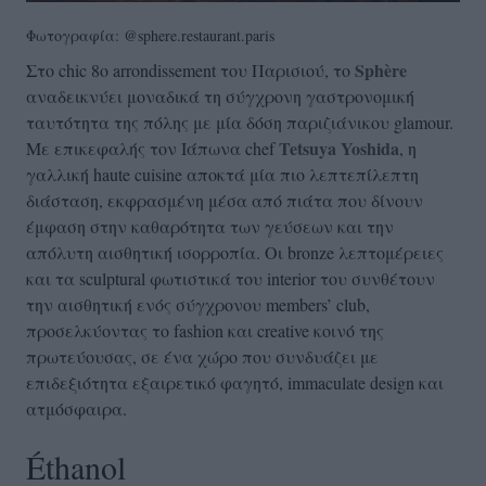
Φωτογραφία: @sphere.restaurant.paris
Sph
è
re
Στο chic 8ο arrondissement του Παρισιού, το
αναδεικνύει μοναδικά τη σύγχρονη γαστρονομική
ταυτότητα της πόλης με μία δόση παριζιάνικου glamour.
Tetsuya
Yoshida
Με επικεφαλής τον Ιάπωνα chef
, η
γαλλική haute cuisine αποκτά μία πιο λεπτεπίλεπτη
διάσταση, εκφρασμένη μέσα από πιάτα που δίνουν
έμφαση στην καθαρότητα των γεύσεων και την
απόλυτη αισθητική ισορροπία. Οι bronze λεπτομέρειες
και τα sculptural φωτιστικά του interior του συνθέτουν
την αισθητική ενός σύγχρονου members’ club,
προσελκύοντας το fashion και creative κοινό της
πρωτεύουσας, σε ένα χώρο που συνδυάζει με
επιδεξιότητα εξαιρετικό φαγητό, immaculate design και
ατμόσφαιρα.
Éthanol