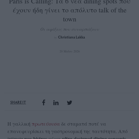
Paris is Calling: Τα 6 νέα dining spots που
έχουν ήδη γίνει το απόλυτο talk of the
town
Οι αφίξεις που συναρπάζουν
Christiana Lakka
by
20 Μαΐου 2026
SHARE IT
Η γαλλική
πρωτεύουσα
δε σταματά ποτέ να
επανεφευρίσκει τη γαστρονομική της ταυτότητα. Από
neo-bistros
ultra-designed dining concepts
intimate
μέχρι