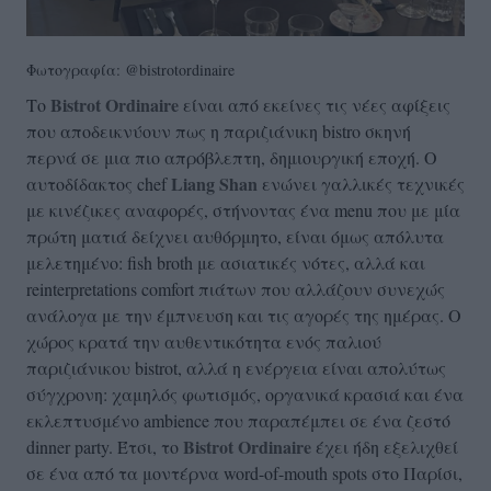
Φωτογραφία: @bistrotordinaire
Bistrot Ordinaire
Το
είναι από εκείνες τις νέες αφίξεις
που αποδεικνύουν πως η παριζιάνικη bistro σκηνή
περνά σε μια πιο απρόβλεπτη, δημιουργική εποχή. Ο
Liang Shan
αυτοδίδακτος chef
ενώνει γαλλικές τεχνικές
με κινέζικες αναφορές, στήνοντας ένα menu που με μία
πρώτη ματιά δείχνει αυθόρμητο, είναι όμως απόλυτα
μελετημένο: fish broth με ασιατικές νότες, αλλά και
reinterpretations comfort πιάτων που αλλάζουν συνεχώς
ανάλογα με την έμπνευση και τις αγορές της ημέρας. Ο
χώρος κρατά την αυθεντικότητα ενός παλιού
παριζιάνικου bistrot, αλλά η ενέργεια είναι απολύτως
σύγχρονη: χαμηλός φωτισμός, οργανικά κρασιά και ένα
εκλεπτυσμένο ambience που παραπέμπει σε ένα ζεστό
Bistrot Ordinaire
dinner party. Έτσι, το
έχει ήδη εξελιχθεί
σε ένα από τα μοντέρνα word-of-mouth spots στο Παρίσι,