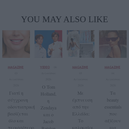
YOU MAY ALSO LIKE
MAGAZINE
VIDEO
MAGAZINE
MAGAZINE
06
03
Αυγούστου
05
04
Αυγούστου
2026
Αυγούστου
Αυγούστου
2026
2026
2026
Ο Tom
Γιατί η
Με
Τα
Holland,
σύγχρονη
έμπνευση
beauty
η
οδοντιατρική
από την
essentials
Zendaya
βασίζεται
Ελλάδα:
που
και ο
όλο και
Το
αξίζουν
Jacob
περισσότερο
καλοκαίρι,
μια
Batalon