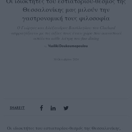
Οι ιδιοκτήτες του εστιατορίου-θεσμός της
Θεσσαλονίκης μας μιλούν την
γαστρονομική τους φιλοσοφία
Ο Γιώργος και Αλέξανδρος Βασίλογλου του Clochard
«σφραγίζουν» με τις αξίες τους έναν χώρο που ικανοποιεί
απόλυτα κάθε λάτρη του fine dining
Vasiliki Doukoumopoulou
by
30 Οκτωβρίου 2024
SHARE IT
Οι ιδιοκτήτες του εστιατορίου-θεσμός της Θεσσαλονίκης,