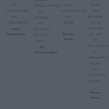
στη
όπως
θέση
αποκαλύπτουν
συνεργασία
αποτυπώνεται
στη
με
των
στο
βαλίτσα
χιούμορ
ειδικοτήτων;
design
και το
τις
νεσεσέρ
άγνωστες
Demy
by
by
σας και
Papadopoulou
πλευρές
Eleonora
Kanaki
θα
τους
συνοδεύσο
Eva
by
τις
Chatziantonoglou
αποδράσεις
σας και
τις
αξέχαστες
στιγμές
by
Eleonora
Kanaki