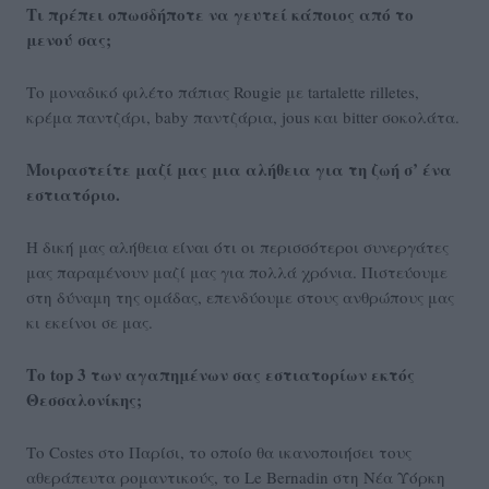
Τ
ι πρέπει οπωσδήποτε να γευτεί κάποιος από το
μενού σας;
Το μοναδικό φιλέτο πάπιας Rougie με tartalette rilletes,
κρέμα παντζάρι, baby παντζάρια, jous και bitter σοκολάτα.
Μοιραστείτε μαζί μας μια αλήθεια για τη ζωή σ’ ένα
εστιατόριο.
Η δική μας αλήθεια είναι ότι οι περισσότεροι συνεργάτες
μας παραμένουν μαζί μας για πολλά χρόνια. Πιστεύουμε
στη δύναμη της ομάδας, επενδύουμε στους ανθρώπους μας
κι εκείνοι σε μας.
Το top 3 των αγαπημένων σας εστιατορίων εκτός
Θεσσαλονίκης;
Το Costes στο Παρίσι, το οποίο θα ικανοποιήσει τους
αθεράπευτα ρομαντικούς, το Le Bernadin στη Νέα Υόρκη