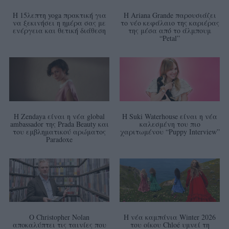
Η 15λεπτη yoga πρακτική για
Η Ariana Grande παρουσιάζει
να ξεκινήσει η ημέρα σας με
το νέο κεφάλαιο της καριέρας
ενέργεια και θετική διάθεση
της μέσα από το άλμπουμ
“Petal”
Η Zendaya είναι η νέα global
Η Suki Waterhouse είναι η νέα
ambassador της Prada Beauty και
καλεσμένη του πιο
του εμβληματικού αρώματος
χαριτωμένου “Puppy Interview”
Paradoxe
Ο Christopher Nolan
Η νέα καμπάνια Winter 2026
αποκαλύπτει τις ταινίες που
του οίκου Chloé υμνεί τη