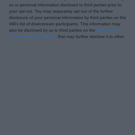
us or personal information disclosed to third parties prior to
your opt-out. You may separately opt-out of the further
disclosure of your personal information by third parties on the
IAB’s list of downstream participants. This information may
also be disclosed by us to third parties on the
IAB’s List of
Downstream Participants
that may further disclose it to other
third parties.
Personal Data Processing Opt Outs
I want to opt-out of the Sharing of my
personal data.
Opted In
I want to opt-out of the Sale of my
Personal Data.
Opted In
I want to opt-out of processing my
Personal Data for Targeted Advertising.
Opted In
I want to opt-out of Collection, Use,
Retention, Sale, and/or Sharing of my