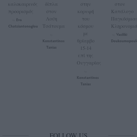
καλοκαιρινός
δίπλα
στην
στον
προορισμός
στον
κορυφή
Κατάλογο
Λούη
του
Παγκόσμια
Eva
by
Τσάτουμα
κόσμου
Κληρονομι
Chatziantonoglou
με
Vasiliki
by
by
θρίαμβο
Konstantinos
Doukoumopoul
Tanias
15-14
επί της
Ουγγαρίας
by
Konstantinos
Tanias
FOLLOW US