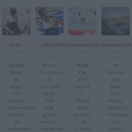
TRAVEL
#GREEKSDOITBETTER
#GREEKSDOITBETTER
#GREEKSDOITBE
27 Ιουλίου
27 Ιουλίου
26 Ιουλίου
21 Ιουλίου
2026
2026
2026
2026
Islander
Μίλτος
World
Ο
Stories:
Τεντόγλου:
Cup
Όλυμπος
Η
Το
2026:
ένα
Λέρος
σπουδαίο
Χρυσή
βήμα
του
άλμα
η
πριν
Γιάννη
στα
Εθνική
από την
Τσικονδούρα
8,66
Πόλο
UNESCO:
είναι ο
μέτρα
Ανδρών
Υποψήφιος
πιο
που τον
- Η
για
αυθεντικός
τοποθέτησε
Ελλάδα
ένταξη