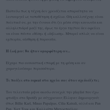
Πιστεύω πως η τέχνη δεν χρειάζεται απαραίτητα να
λειτουργεί ως τοποθέτηση ή σχόλιο. Ο/η καλλιτέχνης είναι
πολιτικό ον, με την έννοια ότι ζει μέσα στην κοινωνία και
αλληλεπιδρά μαζί της, όμως το έργο της/του δεν οφείλει
να είναι πάντα «θέση» ή «δήλωση». Μπορεί απλώς να είναι
εμπειρία, αίσθηση ή παρουσία.
Η ζωή μας θα ήταν ομορφότερη αν...
Είχαμε πιο ουσιαστική επαφή με τη φύση και αν
χαμογελούσαμε περισσότερο.
Τι παίζει στο repeat στα ηχεία σας όταν σχεδιάζετε;
Τον τελευταίο μήνα ακούω συνεχώς την playlist που έχω
φτιάξει στο Spotify με σύγχρονους Έλληνες δημιουργούς
όπως Billie Karl, Minas Papalpas, Cilia Katrali, αλλά και Pan
Pan, Χατ Τρικ και Καλλιόπη Μητροπούλου.