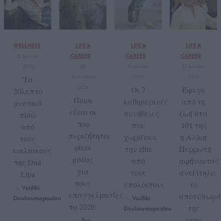
WELLNESS
LIFE &
LIFE &
LIFE &
CAREER
CAREER
CAREER
21 Ιουλίου
2026
02
28 Ιουλίου
11 Ιουλίου
Αυγούστου
2026
2026
Το
2026
Οι 7
Έφυγε
20λεπτο
Ποιοι
καθημερινές
από τη
μυστικό
είναι οι
συνήθειες
ζωή στα
πίσω
πιο
που
101 της
από
περιζήτητοι
χωρίζουν
η Αλίκη
τους
οίκοι
την elite
Περρωτή
κοιλιακούς
μόδας
από
αφήνοντας
της Dua
για
τους
ανεξίτηλο
Lipa
τους
υπόλοιπους
το
Vasiliki
by
επαγγελματίες
αποτύπωμά
Doukoumopoulou
Vasiliki
by
το 2026;
της
Doukoumopoulou
στην
Eva