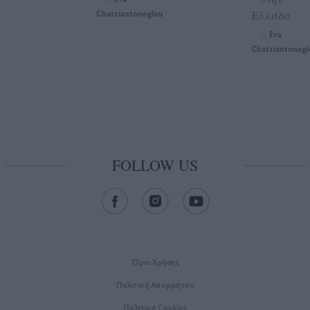
by
Chatziantonoglou
Ελλάδα
Eva
by
Chatziantonogl
FOLLOW US
Όροι Xρήσης
Πολιτική Απορρήτου
Πολιτική Cookies