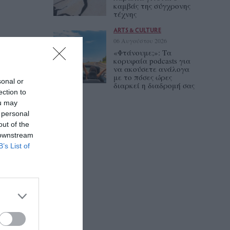
καμβάς της σύγχρονης
τέχνης
ARTS & CULTURE
06 Αυγούστου 2026
«Φτάνουμε;»: Τα
κορυφαία podcasts για
να ακούσετε ανάλογα
με το πόσες ώρες
sonal or
διαρκεί η διαδρομή σας
ection to
ou may
 personal
out of the
 downstream
B’s List of