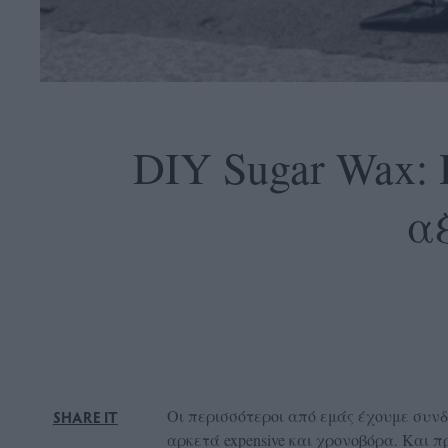
OLLOW
S
DIY Sugar Wax: 
α
ABOUT
CONTACT
GLOW
NEWSLETTER
ΣΗΜΕΙΑ
ΔΙΑΝΟΜΗΣ
DVERTISE
Οι περισσότεροι από εμάς έχουμε συν
SHARE IT
ITEMAP
αρκετά expensive και χρονοβόρα. Και π