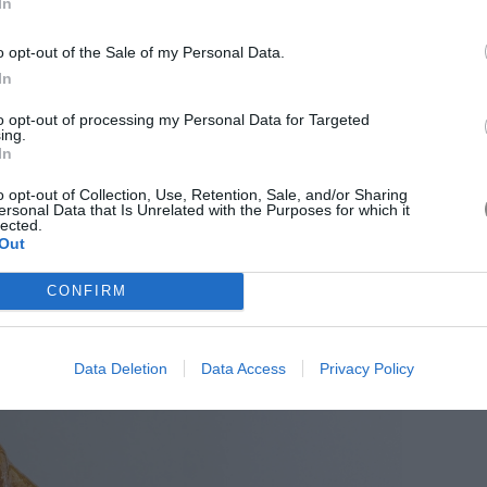
In
πο και το μπικίνι. Το sugar wax σε αντίθεση με την κλασική
την αφαίρεση με αποτέλεσμα να μειώνεται η πιθανότητα
o opt-out of the Sale of my Personal Data.
 αυτό αποτελεί μια φιλική επιλογή για άτομα που
In
ητο δέρμα.
to opt-out of processing my Personal Data for Targeted
ing.
 απλώς κόβει επιφανειακά την τρίχα και χρειάζεται να
In
λές φορές μέσα στην εβδομάδα, το sugar wax την αφαιρεί
o opt-out of Collection, Use, Retention, Sale, and/or Sharing
 του διαρκούν για περίπου δεκαπέντε μέρες. Ένα ακόμη
ersonal Data that Is Unrelated with the Purposes for which it
lected.
ότι τα υπολείμματα του αφαιρούνται εύκολα.
Out
 είναι υδατοδιάλυτο και γι' αυτό καθαρίζεται εύκολα με
φορές μπορεί να σας φανεί χρονοβόρα διαδικασία, σταδιακά
CONFIRM
ντας την αποτρίχωση αρκετά πρακτική επιλογή.
ugar wax;
Data Deletion
Data Access
Privacy Policy