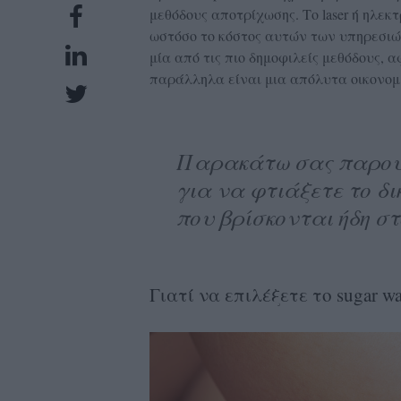
μεθόδους αποτρίχωσης. Το laser ή ηλ
UBSCRIPTIONS
ωστόσο το κόστος αυτών των υπηρεσιών
GLOW
μία από τις πιο δημοφιλείς μεθόδους,
IVING
παράλληλα είναι μια απόλυτα οικονομ
0
ρόνια
Παρακάτω σας παρουσ
για να φτιάξετε το δι
NEW
που βρίσκονται ήδη στ
ISSUE
Γιατί να επιλέξετε το sugar wa
ροι
ρήσης
ολιτική
πορρήτου