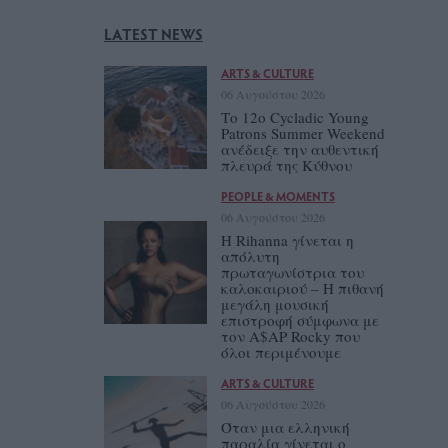
LATEST NEWS
ARTS & CULTURE
06 Αυγούστου 2026
Το 12ο Cycladic Young
Patrons Summer Weekend
ανέδειξε την αυθεντική
πλευρά της Κύθνου
PEOPLE & MOMENTS
06 Αυγούστου 2026
Η Rihanna γίνεται η
απόλυτη
πρωταγωνίστρια του
καλοκαιριού – Η πιθανή
μεγάλη μουσική
επιστροφή σύμφωνα με
τον A$AP Rocky που
όλοι περιμένουμε
ARTS & CULTURE
06 Αυγούστου 2026
Όταν μια ελληνική
παραλία γίνεται ο