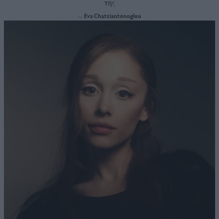
της
Eva Chatziantonoglou
by