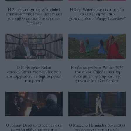
Η Zendaya είναι η νέα global
Η Suki Waterhouse είναι η νέα
ambassador της Prada Beauty και
καλεσμένη του πιο
του εμβληματικού αρώματος
χαριτωμένου “Puppy Interview”
Paradoxe
Ο Christopher Nolan
Η νέα καμπάνια Winter 2026
αποκαλύπτει τις ταινίες που
του οίκου Chloé υμνεί τη
διαμόρφωσαν τη δημιουργική
δύναμη της φύσης και της
του ματιά
γυναικείας ελευθερίας
Ο Johnny Depp επιστρέφει στη
Ο Marcello Hernández δοκιμάζει
μεγάλη οθόνη με τον πιο
τις αντοχές του στο νέο