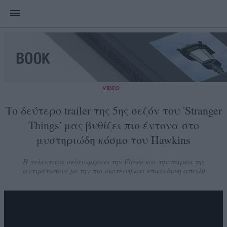
VIDEO
Το δεύτερο trailer της 5ης σεζόν του 'Stranger
Things' μας βυθίζει πιο έντονα στο
μυστηριώδη κόσμο του Hawkins
Η τελευταία σεζόν φέρνει την Eleven και την παρέα της
αντιμέτωπους με την πιο σκοτεινή και επικίνδυνη απειλή