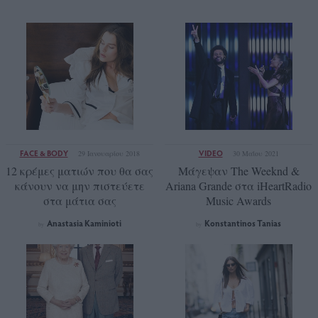
FACE & BODY
VIDEO
29 Ιανουαρίου 2018
30 Μαΐου 2021
12 κρέμες ματιών που θα σας
Μάγεψαν The Weeknd &
κάνουν να μην πιστεύετε
Ariana Grande στα iHeartRadio
στα μάτια σας
Music Awards
Anastasia Kaminioti
Konstantinos Tanias
by
by