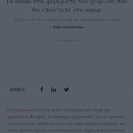
Τα trends στα φορέματα του χειμώνα που
θα επιλέγετε στο repeat
Σχέδια που θα λατρέψετε από την πρώτη κιόλας στιγμή
Kallirroi Simitzidou
by
27 Οκτωβρίου 2025
SHARE IT
Ο
χειμώνας
είναι ίσως η πιο υποτιμημένη εποχή για
φορέματα
. Κι όμως, οι διάσημοι σχεδιαστές για τις φετινές
τους συλλογές απέδειξαν πως τα winter dresses μπορούν να
είναι εξίσου αέρινα, εντυπωσιακά και δημιουργικά όσο και