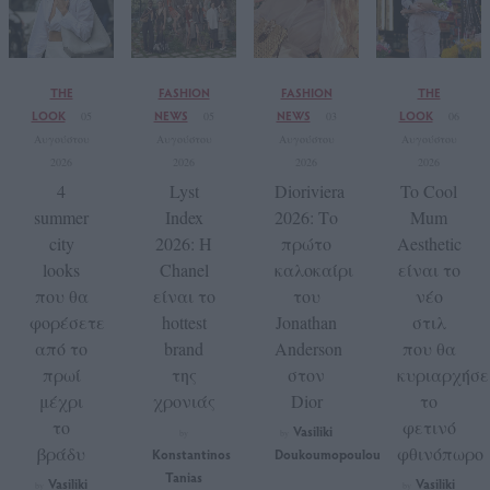
THE
FASHION
FASHION
THE
LOOK
NEWS
NEWS
LOOK
05
05
03
06
Αυγούστου
Αυγούστου
Αυγούστου
Αυγούστου
2026
2026
2026
2026
4
Lyst
Dioriviera
To Cool
summer
Index
2026: Το
Mum
city
2026: Η
πρώτο
Aesthetic
looks
Chanel
καλοκαίρι
είναι το
που θα
είναι το
του
νέο
φορέσετε
hottest
Jonathan
στιλ
από το
brand
Anderson
που θα
πρωί
της
στον
κυριαρχήσε
μέχρι
χρονιάς
Dior
το
το
φετινό
Vasiliki
by
by
βράδυ
φθινόπωρο
Konstantinos
Doukoumopoulou
Tanias
Vasiliki
Vasiliki
by
by