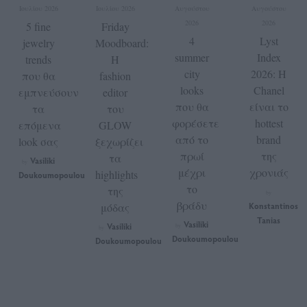
Ιουλίου 2026
Ιουλίου 2026
Αυγούστου
Αυγούστου
2026
2026
5 fine
Friday
4
Lyst
jewelry
Moodboard:
summer
Index
trends
Η
city
2026: Η
που θα
fashion
looks
Chanel
εμπνεύσουν
editor
που θα
είναι το
τα
του
φορέσετε
hottest
επόμενα
GLOW
από το
brand
look σας
ξεχωρίζει
πρωί
της
τα
Vasiliki
by
μέχρι
χρονιάς
highlights
Doukoumopoulou
το
της
by
βράδυ
μόδας
Konstantinos
Tanias
Vasiliki
Vasiliki
by
by
Doukoumopoulou
Doukoumopoulou