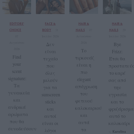
EDITORS'
FACE &
HAIR &
HAIR &
CHOICE
BODY
NAILS
NAILS
31
07
29
07
Ιουλίου 2026
Αυγούστου
Ιουλίου 2026
Αυγούστου
2026
Δεν
Bye
2026
Το
είναι
Frizz:
Find
τιρκουάζ
τυχαίο
Έτσι θα
your
είναι η
που
προστατεύ
scent
πιο
όλες
το καρέ
signature:
elegant
μιλούν
σας από
Τα
απόχρωση
για τα
την
γυναικεία
του
sunscreen
υγρασία
και
φετινού
sticks
και το
ανδρικά
καλοκαιριού
και
φριζάρισμα
αρώματα
και
αυτοί
αυτό το
που θα
αυτά
είναι οι
καλοκαίρι
συνοδεύσουν
τα
λόγοι
Karolina
by