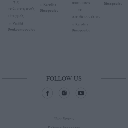
τις
manicures
Dimopoulou
Karolina
by
καλοκαιρινές
το
Dimopoulou
στιγμές
αποδεικνύουν
Vasiliki
Karolina
by
by
Doukoumopoulou
Dimopoulou
FOLLOW US
Όροι Xρήσης
Πολιτική Απορρήτου