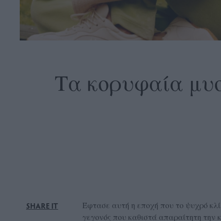
OLLOW
S
Τα κορυφαία μυσ
ABOUT
CONTACT
GLOW
NEWSLETTER
ΣΗΜΕΙΑ
ΔΙΑΝΟΜΗΣ
DVERTISE
Έφτασε αυτή η εποχή που το ψυχρό κλί
SHARE IT
ITEMAP
γεγονός που καθιστά απαραίτητη την κ