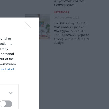
Αυγούστου και του
Σεπτεμβρίου
INTERIORS
09 Αυγούστου 2026
Tο σπίτι στην Ίμπιζα
που μοιάζει με ένα
πολύχρωμο «κουτί
κοσμημάτων» γεμάτο
τέχνη, λουλούδια και
sonal or
design
ection to
ou may
 personal
out of the
 downstream
B’s List of