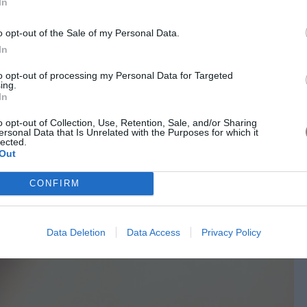
In
ιμώνα δίνουν έμφαση στη λιτή κομψότητα. Στα χτενίσματα,
 στο πλάι πρωταγωνιστούν, όπως και οι χαμηλές αλογοουρές
o opt-out of the Sale of my Personal Data.
ώματα, οι σκούροι και ζεστοί τόνοι, όπως το σοκολατί και το
In
ην εποχή, χαρίζοντας βάθος στην εμφάνιση των μαλλιών.
στις φυσικές τους αποχρώσεις αλλά στην πιο γλυκιά
to opt-out of processing my Personal Data for Targeted
ing.
ς φέτος υπαγορεύει πως η φυσικότητα παραμένει, αλλά με
In
α.
o opt-out of Collection, Use, Retention, Sale, and/or Sharing
ersonal Data that Is Unrelated with the Purposes for which it
lected.
Out
CONFIRM
Data Deletion
Data Access
Privacy Policy