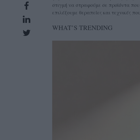
στιγμή να στραφούμε σε προϊόντα που
UBSCRIPTIONS
επιλέξουμε θεραπείες και τεχνικές που
GLOW
IVING
WHAT’S TRENDING
0
ρόνια
NEW
ISSUE
ροι
ρήσης
ολιτική
πορρήτου