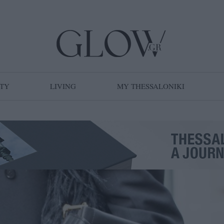
TY
LIVING
MY THESSALONIKI