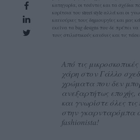
κατηγορία, οι τσάντες και τα σχέδια 
UBSCRIPTIONS
κορίτσια του street style αλλά και οι 
GLOW
καινούριες τους δημιουργίες και μας κ
IVING
εκείνα τα bag designs που δε πρέπει 
0
τους στιλιστικούς κανόνες και τις τάσ
ρόνια
Από τις μικροσκοπικές
NEW
χάρη στον Γάλλο σχεδ
ISSUE
χρώματα που δεν μπο
ανεξαρτήτως εποχής,
και γνωρίστε όλες τις
στην γκαρνταρόμπα σα
ροι
fashionista!
ρήσης
ολιτική
πορρήτου