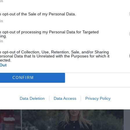
In
o opt-out of the Sale of my Personal Data.
In
to opt-out of processing my Personal Data for Targeted
ing.
In
σε πολύ μεγάλο βαθμό τη δημοφιλία τους στον αγαπημένο πλέον
θόλου πρακτικές αλλά είναι φανταστικές. Το στιλ που χαρίζουν δεν
o opt-out of Collection, Use, Retention, Sale, and/or Sharing
ersonal Data that Is Unrelated with the Purposes for which it
ές σεζόν αποτελούν αναπόσπαστο κομμάτι των fashionable
lected.
ις fashion lovers να τις επιλέγουν σε συνδυασμό με ακόμα μία,
Out
αι πρακτικότητα ακολουθήστε αυτήν την τακτική.
CONFIRM
Data Deletion
Data Access
Privacy Policy