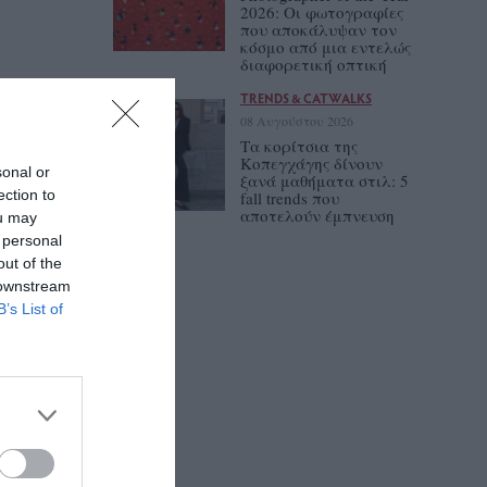
2026: Οι φωτογραφίες
που αποκάλυψαν τον
κόσμο από μια εντελώς
διαφορετική οπτική
TRENDS & CATWALKS
08 Αυγούστου 2026
Τα κορίτσια της
Κοπεγχάγης δίνουν
sonal or
ξανά μαθήματα στιλ: 5
ection to
fall trends που
αποτελούν έμπνευση
ou may
 personal
out of the
 downstream
B’s List of