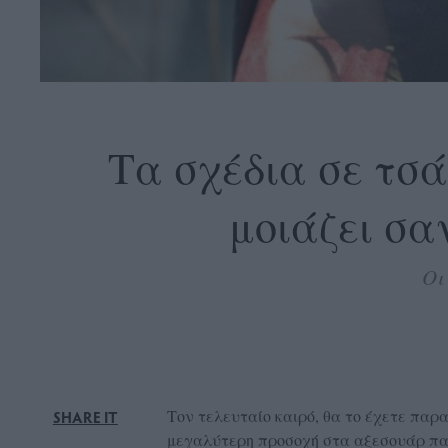
OLLOW
S
Τα σχέδια σε τσ
μοιάζει σα
ABOUT
CONTACT
Oι
GLOW
NEWSLETTER
ΣΗΜΕΙΑ
ΔΙΑΝΟΜΗΣ
DVERTISE
Τον τελευταίο καιρό, θα το έχετε παρα
SHARE IT
ITEMAP
μεγαλύτερη προσοχή στα αξεσουάρ παρ