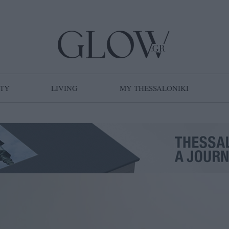
TY
LIVING
MY THESSALONIKI