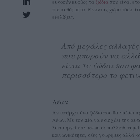
ευνοούν κυρίως τα
ζώδια
που είναι έτο
UBSCRIPTIONS
πιο αυθόρμητα, δίνοντας χώρο τόσο στ
GLOW
εξελίξεις.
IVING
0
Από μεγάλες αλλαγές 
ρόνια
που μπορούν να αλλά
είναι τα ζώδια που φ
NEW
περισσότερο το φετιν
ISSUE
Λέων
ροι
Αν υπάρχει ένα ζώδιο που θα νιώσει πρ
Λέων. Με τον Δία να ενισχύει την αυτο
ρήσης
λειτουργεί σαν restart σε πολλούς τομε
ολιτική
κοινωνικότητα, νέες γνωριμίες αλλά κ
πορρήτου