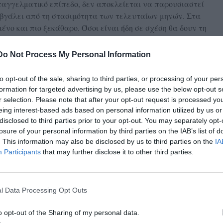
επαγγελματικό επίπεδο, δεν αποκλείεται να παρουσιαστεί
 βγάλει από τη στασιμότητα των τελευταίων μηνών. Στα
μένο και πιο ξεκάθαρο. Όσοι είναι ήδη σε σχέση θα δουν τη
gle Λέοντες δύσκολα θα περάσουν απαρατήρητοι αυτό το
Do Not Process My Personal Information
to opt-out of the sale, sharing to third parties, or processing of your per
formation for targeted advertising by us, please use the below opt-out s
r selection. Please note that after your opt-out request is processed y
eing interest-based ads based on personal information utilized by us or
disclosed to third parties prior to your opt-out. You may separately opt-
losure of your personal information by third parties on the IAB’s list of
. This information may also be disclosed by us to third parties on the
IA
Participants
that may further disclose it to other third parties.
l Data Processing Opt Outs
o opt-out of the Sharing of my personal data.