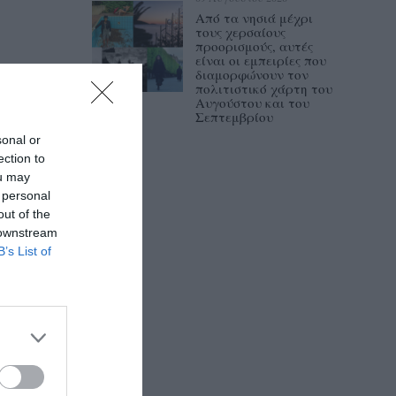
Από τα νησιά μέχρι
τους χερσαίους
προορισμούς, αυτές
είναι οι εμπειρίες που
διαμορφώνουν τον
πολιτιστικό χάρτη του
Αυγούστου και του
Σεπτεμβρίου
sonal or
ection to
ou may
 personal
out of the
 downstream
B’s List of