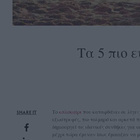
OLLOW
S
Τα 5 πιο 
ABOUT
CONTACT
GLOW
NEWSLETTER
ΣΗΜΕΙΑ
Το
καλοκαίρι
που καταφθάνει σε λίγες 
SHARE IT
ΔΙΑΝΟΜΗΣ
εξωστρεφές, πιο τολμηρό και αρκετά π
δημιουργεί τις ιδανικές συνθήκες για 
DVERTISE
μέχρι τώρα έμεναν ίσως έμοιαζαν να μ
ITEMAP