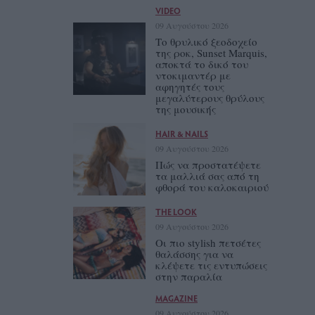
VIDEO
09 Αυγούστου 2026
Το θρυλικό ξεοδοχείο
της ροκ, Sunset Marquis,
αποκτά το δικό του
ντοκιμαντέρ με
αφηγητές τους
μεγαλύτερους θρύλους
της μουσικής
HAIR & NAILS
09 Αυγούστου 2026
Πώς να προστατέψετε
τα μαλλιά σας από τη
φθορά του καλοκαιριού
THE LOOK
09 Αυγούστου 2026
Οι πιο stylish πετσέτες
θαλάσσης για να
κλέψετε τις εντυπώσεις
στην παραλία
MAGAZINE
09 Αυγούστου 2026