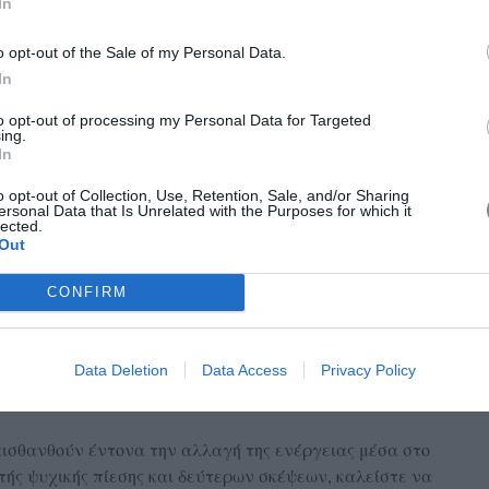
In
o opt-out of the Sale of my Personal Data.
In
to opt-out of processing my Personal Data for Targeted
ing.
In
ι μοιάζει σχεδόν κινηματογραφικό. Η ανάγκη για αλλαγή
o opt-out of Collection, Use, Retention, Sale, and/or Sharing
νθήκες ευνοούν ακριβώς αυτό: μετακινήσεις, ταξίδια, νέους
ersonal Data that Is Unrelated with the Purposes for which it
lected.
 να αλλάξουν εντελώς την ψυχολογία σας. Πολλοί από εσάς
Out
αυθορμητισμό σας μετά από μια αρκετά απαιτητική περίοδο.
είναι οι ξαφνικές ευκαιρίες - εκείνες οι προτάσεις που
CONFIRM
ά αποδεικνύονται εξαιρετικά σημαντικές. Στα
αμικά. Ένα καλοκαιρινό romance ή μια γνωριμία μέσα από
ολύ πιο σοβαρά απ’ όσο περιμένατε αρχικά.
Data Deletion
Data Access
Privacy Policy
 αισθανθούν έντονα την αλλαγή της ενέργειας μέσα στο
τής ψυχικής πίεσης και δεύτερων σκέψεων, καλείστε να