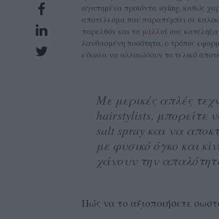
αγαπημένα προϊόντα styling, καθώς χαρ
UBSCRIPTIONS
αποτέλεσμα που παραπέμπει σε καλοκ
GLOW
παρελθόν και τα
μαλλιά
σας κατέληξαν
IVING
λανθασμένη ποσότητα, ο τρόπος εφαρμο
0
εύκολα να αλλοιώσουν το τελικό αποτ
ρόνια
Με μερικές απλές τεχν
NEW
hairstylists, μπορείτε
ISSUE
salt spray και να απ
με φυσικό όγκο και κί
χάνουν την απαλότητ
ροι
ρήσης
Πώς να το αξιοποιήσετε σωστ
ολιτική
πορρήτου