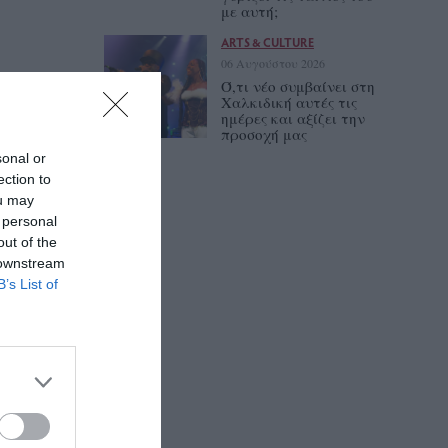
με αυτή;
ARTS & CULTURE
06 Αυγούστου 2026
Ό,τι νέο συμβαίνει στη
Χαλκιδική αυτές τις
ημέρες και αξίζει την
προσοχή μας
sonal or
ection to
ou may
 personal
out of the
 downstream
B’s List of