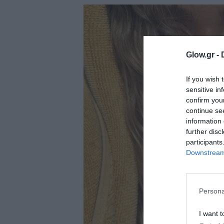
ολιτική
ookies
αυτότητα
Glow.gr -
If you wish 
sensitive in
confirm you
continue se
information 
further disc
participants
Downstream 
Persona
I want t