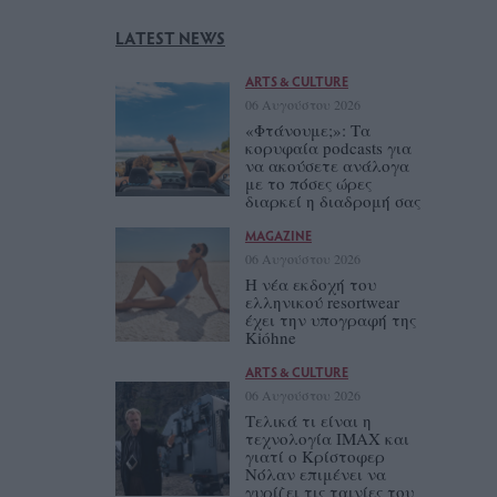
LATEST NEWS
ARTS & CULTURE
06 Αυγούστου 2026
«Φτάνουμε;»: Τα
κορυφαία podcasts για
να ακούσετε ανάλογα
με το πόσες ώρες
διαρκεί η διαδρομή σας
MAGAZINE
06 Αυγούστου 2026
Η νέα εκδοχή του
ελληνικού resortwear
έχει την υπογραφή της
Kióhne
ARTS & CULTURE
06 Αυγούστου 2026
Τελικά τι είναι η
τεχνολογία IMAX και
γιατί ο Κρίστοφερ
Νόλαν επιμένει να
γυρίζει τις ταινίες του