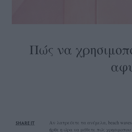
OLLOW
S
Πώς να χρησιμοποι
αφυ
ABOUT
CONTACT
GLOW
NEWSLETTER
ΣΗΜΕΙΑ
ΔΙΑΝΟΜΗΣ
DVERTISE
Αν λατρεύετε τα ανέμελα, beach waves
SHARE IT
ITEMAP
ήρθε η ώρα να μάθετε πώς χρησιμοποιείτ