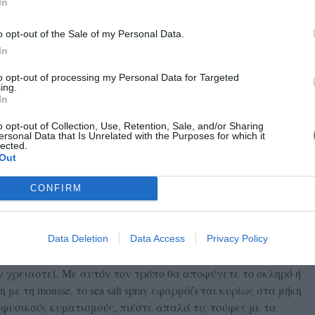
In
o opt-out of the Sale of my Personal Data.
In
to opt-out of processing my Personal Data for Targeted
ing.
In
o opt-out of Collection, Use, Retention, Sale, and/or Sharing
ersonal Data that Is Unrelated with the Purposes for which it
lected.
 εξαρτάται από το αποτέλεσμα που θέλετε να πετύχετε. Αν
Out
ί και ανάλαφρη υφή, εφαρμόστε το σε νωπά μαλλιά πριν
μεται ομοιόμορφα και δημιουργεί το χαρακτηριστικό beachy
CONFIRM
υν. Μπορείτε όμως να το χρησιμοποιήσετε και σε στεγνά
και να δώσετε περισσότερη υφή μέσα στη μέρα.
Data Deletion
Data Access
Privacy Policy
βολική ποσότητα. Ξεκινήστε με λίγους μόνο ψεκασμούς και
 χρειαστεί. Με αυτόν τον τρόπο θα αποφύγετε το σκληρό ή
ε τη mousse, το sea salt spray εφαρμόζεται κυρίως στα μήκη
πιο φυσικούς κυματισμούς, πιέστε απαλά τις τούφες με τα