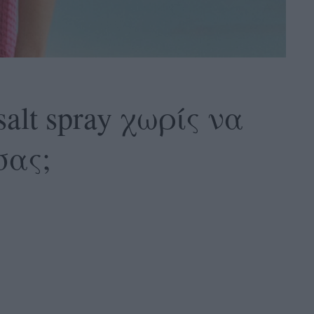
alt spray χωρίς να
σας;