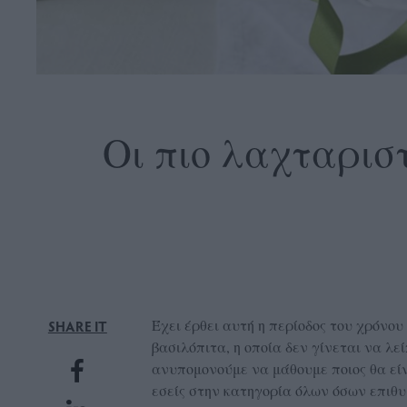
OLLOW
S
Οι πιο λαχταρισ
ABOUT
CONTACT
GLOW
NEWSLETTER
ΣΗΜΕΙΑ
Έχει έρθει αυτή η περίοδος του χρόνου
SHARE IT
ΔΙΑΝΟΜΗΣ
βασιλόπιτα, η οποία δεν γίνεται να λε
ανυπομονούμε να μάθουμε ποιος θα είν
DVERTISE
εσείς στην κατηγορία όλων όσων επιθυ
ITEMAP