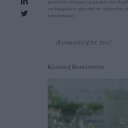
η κουζίνα υπέροχες μυρωδιές που θυμίζ
UBSCRIPTIONS
να δοκιμάσετε μία από τις παρακάτω σ
GLOW
απαιτητικούς.
IVING
0
Ανακαλύψτε τες!
ρόνια
NEW
Κλασική Βασιλόπιτα
ISSUE
ροι
ρήσης
ολιτική
πορρήτου