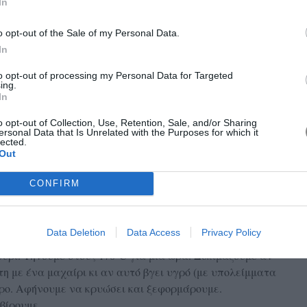
In
o opt-out of the Sale of my Personal Data.
 & επιπλέον για τη φόρμα
In
to opt-out of processing my Personal Data for Targeted
κρασία δωματίου & λίγο λιωμένο για τη φόρμα
ing.
In
α το πασπάλισμα
o opt-out of Collection, Use, Retention, Sale, and/or Sharing
ο)
ersonal Data that Is Unrelated with the Purposes for which it
lected.
Out
CONFIRM
ερό το βούτυρο με τη ζάχαρη. Προσθέτουμε ένα-ένα τα
ινίζουμε σε ένα μπολ το αλεύρι με το μπέικιν πάουντερ
. Τέλος προσθέτουμε το ξύσμα πορτοκαλιού. Βουτυρώνουμε
Data Deletion
Data Access
Privacy Policy
διαμέτρου 24 εκ. ή ένα ταψί και αδειάζουμε μέσα το
ουρί. Ψήνουμε στους 170°C για μία ώρα. Δοκιμάζουμε αν
η με ένα μαχαίρι κι αν αυτό βγει υγρό (με υπολείμματα
ερο. Αφήνουμε να κρυώσει και ξεφορμάρουμε.
βίρουμε.