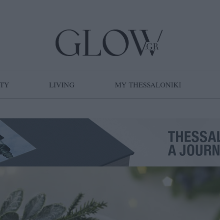
TY
LIVING
MY THESSALONIKI