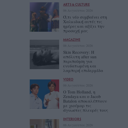
ARTS & CULTURE
06 Αυγούστου 2026
Ό,τι νέο συμβαίνει στη
Χαλκιδική αυτές τις
ημέρες και αξίζει την
προσοχή μας
MAGAZINE
06 Αυγούστου 2026
Skin Recovery: Η
απόλυτη after sun
περιποίηση για
ενυδατωμένη και
λαμπερή επιδερμίδα
VIDEO
06 Αυγούστου 2026
Ο Tom Holland, η
Zendaya και ο Jacob
Batalon αποκαλύπτουν
με χιούμορ τις
άγνωστες πλευρές τους
INTERIORS
06 Αυγούστου 2026