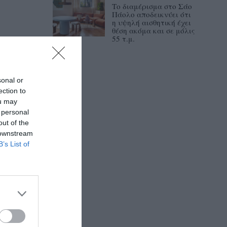
Το διαμέρισμα στο Σάο
Πάολο αποδεικνύει ότι
η υψηλή αισθητική έχει
θέση ακόμα και σε μόλις
55 τ.μ.
sonal or
ection to
ou may
 personal
out of the
 downstream
B’s List of