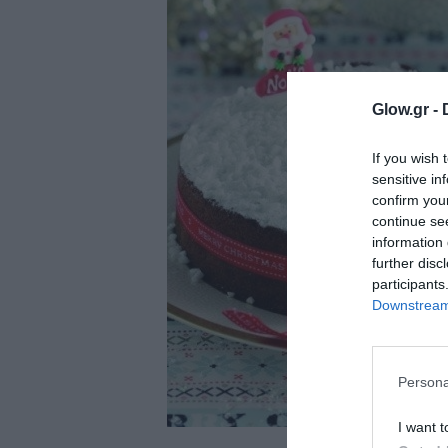
ολιτική
ookies
αυτότητα
Glow.gr -
If you wish 
sensitive in
confirm you
continue se
information 
further disc
participants
Downstream 
Persona
I want t