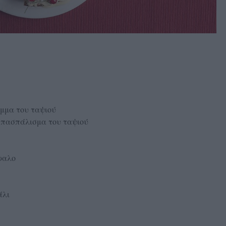
ιμμα του ταψιού
το πασπάλισμα του ταψιού
ίφαλο
άλι
α