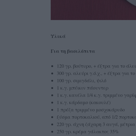
Υλικά
Για τη βασιλόπιτα
120 γρ. βούτυρο, + έξτρα για το άλε
300 γρ. αλεύρι γ.ό.χ., + έξτρα για 
100 γρ. σιμιγδάλι, ψιλό
1 κ.γ. μπέικιν πάουντερ
1 κ.γ. κανέλα 1/4 κ.γ. τριμμένο γαρ
1 κ.γ. κάρδαμο (κακουλέ)
1 πρέζα τριμμένο μοσχοκάρυδο
ξύσμα πορτοκαλιού, από 1/2 πορτοκ
220 γρ. άχνη ζάχαρη 3 αυγά, μέτρι
250 γρ. κρέμα γάλακτος 35%