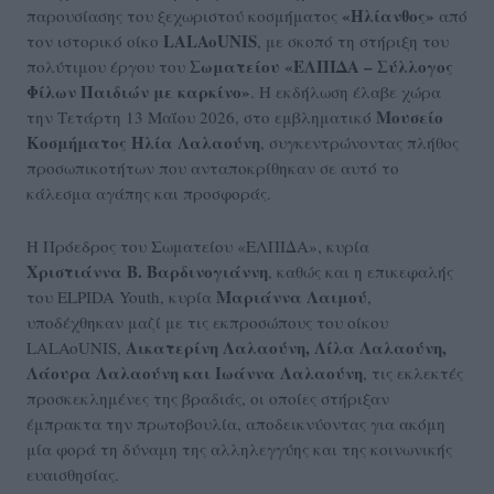
«Ηλίανθος»
παρουσίασης του ξεχωριστού κοσμήματος
από
LALAoUNIS
τον ιστορικό οίκο
, με σκοπό τη στήριξη του
Σωματείου «ΕΛΠΙΔΑ – Σύλλογος
πολύτιμου έργου του
Φίλων Παιδιών με καρκίνο»
. Η εκδήλωση έλαβε χώρα
Μουσείο
την Τετάρτη 13 Μαΐου 2026, στο εμβληματικό
Κοσμήματος Ηλία Λαλαούνη
, συγκεντρώνοντας πλήθος
προσωπικοτήτων που ανταποκρίθηκαν σε αυτό το
κάλεσμα αγάπης και προσφοράς.
Η Πρόεδρος του Σωματείου «ΕΛΠΙΔΑ», κυρία
Χριστιάννα Β. Βαρδινογιάννη
, καθώς και η επικεφαλής
Μαριάννα Λαιμού
του ELPIDA Youth, κυρία
,
υποδέχθηκαν μαζί με τις εκπροσώπους του οίκου
Αικατερίνη Λαλαούνη, Λίλα Λαλαούνη,
LALAoUNIS,
Λάουρα Λαλαούνη και Ιωάννα Λαλαούνη
, τις εκλεκτές
προσκεκλημένες της βραδιάς, οι οποίες στήριξαν
έμπρακτα την πρωτοβουλία, αποδεικνύοντας για ακόμη
μία φορά τη δύναμη της αλληλεγγύης και της κοινωνικής
ευαισθησίας.