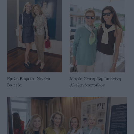
Έμιλυ Βαφεία, Νινέτα
Μαρία Σταυρίδη, Ιουστίνη
Βαφεία
Αλεξανδροπούλου