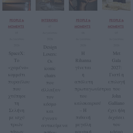
PEOPLE &
INTERIORS
PEOPLE &
PEOPLE &
MOMENTS
MOMENTS
MOMENTS
07
05
Αυγούστου
06
05
Αυγούστου
2026
Αυγούστου
Αυγούστου
2026
2026
2026
Design
SpaceX:
Η
Met
Lovers:
Το
Rihanna
Gala
Οι
«χαμένο»
γίνεται
2027:
iconic
κομμάτι
η
Γιατί η
chairs
πυραύλου
απόλυτη
επιλογή
που
που
πρωταγωνίστρια
του
άλλαξαν
χτύπησε
του
John
τον
τη
καλοκαιριού
Galliano
κόσμο
Σελήνη
– Η
έχει ήδη
και
με ισχύ
πιθανή
διχάσει
έγιναν
τριών
μεγάλη
τον
αντικείμενα
τόνων
μουσική
κόσμο
πόθου