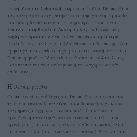
Γεννημένος στη Σοβιετική Γεωργία το 1981, ο Demna έζησε
τον πόλεμο και αναγκάστηκε να καταφύγει στη Γερμανία,
μια εμπειρία που καθόρισε τη δημιουργική του ματιά.
Σπούδασε στη Βασιλική Ακαδημία Καλών Τεχνών στην
Αμβέρσα, πριν συνιδρύσει το Vetements και αργότερα
αναλάβει την καλλιτεχνική διεύθυνση του Balenciaga. Από
αμφιλεγόμενα sneakers μέχρι μία ανατρεπτική ραπτική, ο
Demna αμφισβητεί διαρκώς την έννοια της πολυτέλειας,
μετατρέποντας το συνηθισμένο ή το «άσχημο» σε κάτι
επιθυμητό.
Η συνεργασία
Οι haute couture συλλογές του Demna ξεχώρισαν για τον
τρόπο με τον οποίο συνδύασε παραδοσιακές τεχνικές με
τολμηρούς, σύγχρονους σχεδιασμούς. Στον Gucci, η
προσέγγιση του αναμένεται να είναι πειραματική και
προκλητική, με αναφορές στην ιστορία του οίκου, αλλά
μέσα από τη δική του, ανατρεπτική οπτική. Η πρώτη του