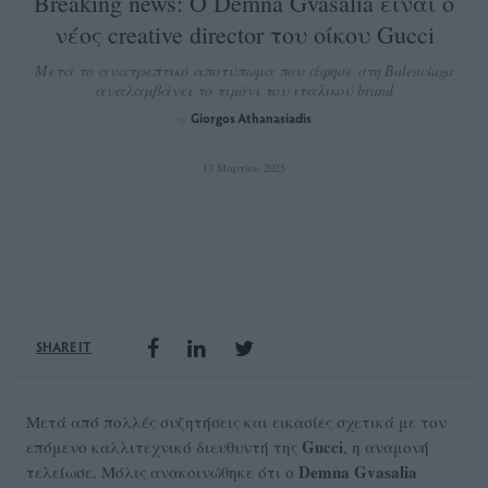
Breaking news: O Demna Gvasalia είναι ο
νέος creative director του οίκου Gucci
Μετά το ανατρεπτικό αποτύπωμα που άφησε στη Balenciaga
αναλαμβάνει το τιμόνι του ιταλικού brand
Giorgos Athanasiadis
by
13 Μαρτίου 2025
SHARE IT
Μετά από πολλές συζητήσεις και εικασίες σχετικά με τον
Gucci
επόμενο καλλιτεχνικό διευθυντή της
, η αναμονή
Demna Gvasalia
τελείωσε. Μόλις ανακοινώθηκε ότι ο