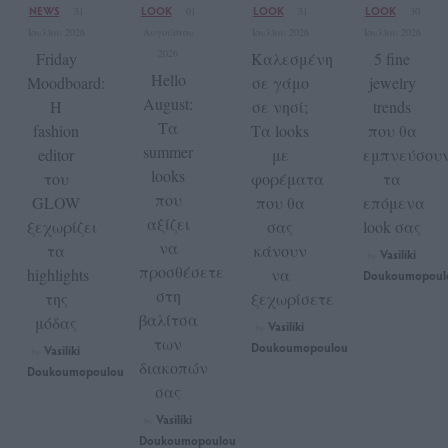
NEWS
LOOK
LOOK
LOOK
31
01
31
30
Ιουλίου 2026
Αυγούστου
Ιουλίου 2026
Ιουλίου 2026
2026
Friday
Καλεσμένη
5 fine
Hello
Moodboard:
σε γάμο
jewelry
August:
Η
σε νησί;
trends
Τα
fashion
Τα looks
που θα
summer
editor
με
εμπνεύσου
looks
του
φορέματα
τα
που
GLOW
που θα
επόμενα
αξίζει
ξεχωρίζει
σας
look σας
να
τα
κάνουν
Vasiliki
by
προσθέσετε
highlights
να
Doukoumopoul
στη
της
ξεχωρίσετε
βαλίτσα
μόδας
Vasiliki
by
των
Doukoumopoulou
Vasiliki
by
διακοπών
Doukoumopoulou
σας
Vasiliki
by
Doukoumopoulou