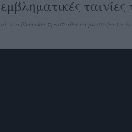
 εμβληματικές ταινίες 
ιός και filmmaker προσπαθεί να μαντέψει τα λ