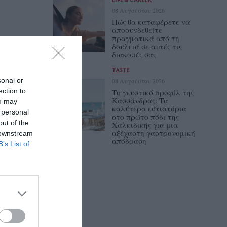
08 Αυγούστου 2026
Πώς θα καταφέρετε να
αποσυνδεθείτε
πραγματικά από τη
δουλειά σε αυτές τις
διακοπές σας
TASTE
sonal or
08 Αυγούστου 2026
ection to
Το γευστικό προφίλ της
Κασσάνδρας: Τα
ou may
καλύτερα εστιατόρια
 personal
στο πρώτο πόδι της
out of the
Χαλκιδικής για μια
αξέχαστη γαστρονομική
 downstream
απόδραση
B’s List of