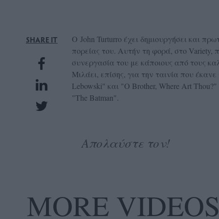
UBSCRIPTIONS
GLOW
IVING
Ο John Turturro έχει δημιουργήσει και π
SHARE IT
πορείας του. Αυτήν τη φορά, στο Variety,
0
συνεργασία του με κάποιους από τους καλύ
ρόνια
Μιλάει, επίσης, για την ταινία που έκανε 
Lebowski" και "O Brother, Where Art Thou?
"The Batman".
NEW
ISSUE
Απολαύστε τον!
ροι
ρήσης
MORE VIDEO
ολιτική
πορρήτου