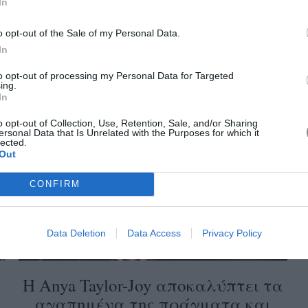
In
o opt-out of the Sale of my Personal Data.
In
Ο οίκος Louis Vuitton και η νέα
συλλογή Fall Winter 2026
to opt-out of processing my Personal Data for Targeted
ing.
εξερευνούν τη δύναμη της
In
γυναικείας ταυτότητας
o opt-out of Collection, Use, Retention, Sale, and/or Sharing
ersonal Data that Is Unrelated with the Purposes for which it
lected.
Out
CONFIRM
Data Deletion
Data Access
Privacy Policy
Η Anya Taylor-Joy αποκαλύπτει τα
αγαπημένα της πράγματα και