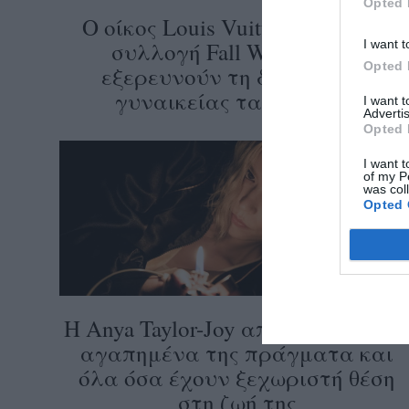
Opted 
Ο οίκος Louis Vuitton και η νέα
I want t
συλλογή Fall Winter 2026
Opted 
εξερευνούν τη δύναμη της
γυναικείας ταυτότητας
I want 
Advertis
Opted 
I want t
of my P
was col
Opted 
Η Anya Taylor-Joy αποκαλύπτει τ
αγαπημένα της πράγματα και
όλα όσα έχουν ξεχωριστή θέση
στη ζωή της