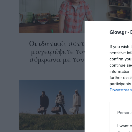
ολιτική
ookies
αυτότητα
Glow.gr -
Οι ιδανικές συνταγές για να
If you wish 
μαγειρέψετε τον Αύγουστο
sensitive in
σύμφωνα με τον Jamie Oliver
confirm you
continue se
information 
further disc
participants
Downstream 
Persona
I want t