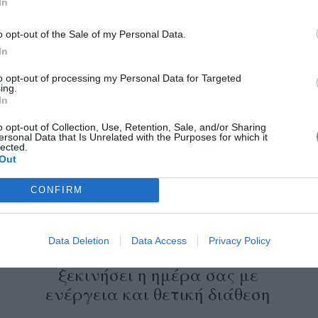
In
Η νέα καμπάνια της Fall-Winter
o opt-out of the Sale of my Personal Data.
2026 συλλογής του Versace
In
επαναπροσδιορίζει τη δύναμη του
οίκου
to opt-out of processing my Personal Data for Targeted
ing.
In
o opt-out of Collection, Use, Retention, Sale, and/or Sharing
ersonal Data that Is Unrelated with the Purposes for which it
lected.
Out
CONFIRM
Data Deletion
Data Access
Privacy Policy
α
Η 15λεπτη yoga πρακτική για να
ξεκινήσει η ημέρα σας με
ενέργεια και θετική διάθεση