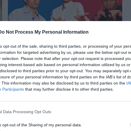
Do Not Process My Personal Information
Ο Tom Holland, η Zendaya και ο
to opt-out of the sale, sharing to third parties, or processing of your per
Jacob Batalon αποκαλύπτουν με
formation for targeted advertising by us, please use the below opt-out s
χιούμορ τις άγνωστες πλευρές
r selection. Please note that after your opt-out request is processed y
τους
eing interest-based ads based on personal information utilized by us or
disclosed to third parties prior to your opt-out. You may separately opt-
losure of your personal information by third parties on the IAB’s list of
. This information may also be disclosed by us to third parties on the
IA
Participants
that may further disclose it to other third parties.
l Data Processing Opt Outs
o opt-out of the Sharing of my personal data.