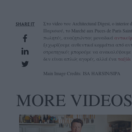
UBSCRIPTIONS
GLOW
IVING
Στο video του Architectural Digest, ο inter
SHARE IT
Παρισιού, το Marché aux Puces de Paris Sa
0
πωλητές, αναζητώντας μοναδικά
αντικεί
ρόνια
ξεχωρίζουμε αυθεντικά κομμάτια από αντί
στρατηγικές μπορούμε να ανακαλύψουμε θ
δεν είναι απλώς αγορές, αλλά ένα
ταξίδι
NEW
Main Image Credits: ISA HARSIN/SIPA
ISSUE
MORE VIDEO
ροι
ρήσης
ολιτική
πορρήτου