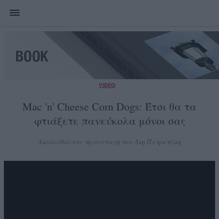
VIDEO
Mac 'n' Cheese Corn Dogs: Έτσι θα τα
φτιάξετε πανεύκολα μόνοι σας
Ακολουθώντας τη συνταγή του Άκη Πετρετζίκη