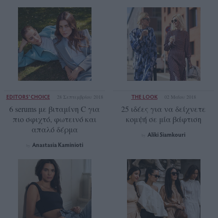
EDITORS' CHOICE
THE LOOK
28 Σεπτεμβρίου 2018
02 Μαΐου 2018
6 serums με βιταμίνη C για
25 ιδέες για να δείχνετε
πιο σφιχτό, φωτεινό και
κομψή σε μία βάφτιση
απαλό δέρμα
Aliki Siamkouri
by
Anastasia Kaminioti
by