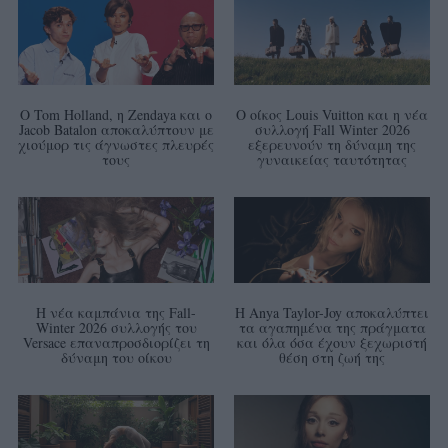
Ο Tom Holland, η Zendaya και ο
Ο οίκος Louis Vuitton και η νέα
Jacob Batalon αποκαλύπτουν με
συλλογή Fall Winter 2026
χιούμορ τις άγνωστες πλευρές
εξερευνούν τη δύναμη της
τους
γυναικείας ταυτότητας
Η νέα καμπάνια της Fall-
Η Anya Taylor-Joy αποκαλύπτει
Winter 2026 συλλογής του
τα αγαπημένα της πράγματα
Versace επαναπροσδιορίζει τη
και όλα όσα έχουν ξεχωριστή
δύναμη του οίκου
θέση στη ζωή της