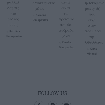
μαλλιά
αυτά
επισκεφθείτε
ηλιοκαμένο
σας τις
είναι
φέτος
μακιγιάζ
πιο
τα
που
Karolina
by
ζεστές
προϊόντα
είχε
Dimopoulou
μέρες
που θα
στην
αγόραζα
πρεμιέρα
Karolina
by
ξανά
Dimopoulou
της
Οδύσσειας
Karolina
by
Dimopoulou
Giota
by
Minoudi
FOLLOW US