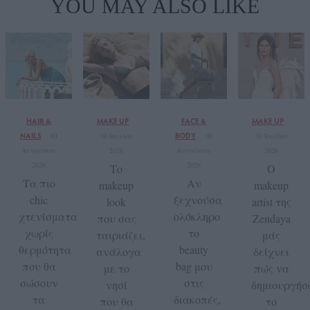
YOU MAY ALSO LIKE
HAIR &
MAKE UP
FACE &
MAKE UP
NAILS
BODY
01
30 Ιουλίου
08
31 Ιουλίου
Αυγούστου
2026
Αυγούστου
2026
2026
2026
Το
Ο
Τα πιο
Αν
makeup
makeup
chic
ξεχνούσα
look
artist της
χτενίσματα
ολόκληρο
που σας
Zendaya
χωρίς
το
ταιριάζει,
μάς
θερμότητα
beauty
ανάλογα
δείχνει
που θα
bag μου
με το
πώς να
σώσουν
στις
νησί
δημιουργήσ
τα
διακοπές,
που θα
το