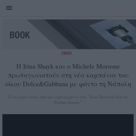
VIDEO
Η Irina Shayk και ο Michele Morrone
πρωταγωνιστούν στη νέα καμπάνια του
οίκου Dolce&Gabbana με φόντο τη Νάπολη
Ένα ρομαντικό σκηνικό αφιερωμένο στο “Your Devotion Eau de
Parfum Intense”