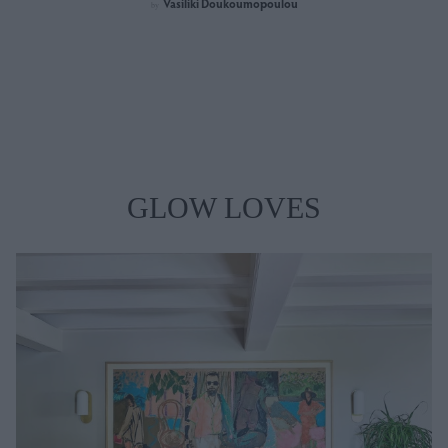
Vasiliki Doukoumopoulou
by
GLOW LOVES