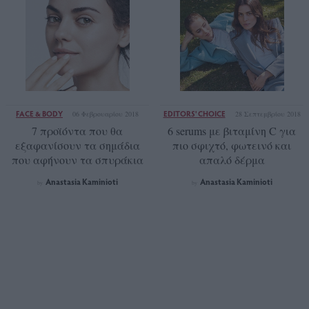
FACE & BODY
EDITORS' CHOICE
06 Φεβρουαρίου 2018
28 Σεπτεμβρίου 2018
7 προϊόντα που θα
6 serums με βιταμίνη C για
εξαφανίσουν τα σημάδια
πιο σφιχτό, φωτεινό και
που αφήνουν τα σπυράκια
απαλό δέρμα
Anastasia Kaminioti
Anastasia Kaminioti
by
by