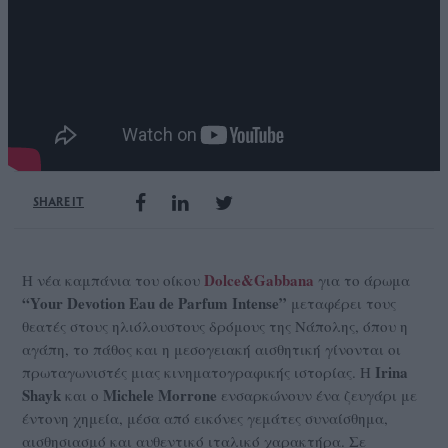
SHARE IT
Dolce&Gabbana
Η νέα καμπάνια του οίκου
για το άρωμα
“Your Devotion Eau de Parfum Intense”
μεταφέρει τους
θεατές στους ηλιόλουστους δρόμους της Νάπολης, όπου η
αγάπη, το πάθος και η μεσογειακή αισθητική γίνονται οι
Irina
πρωταγωνιστές μιας κινηματογραφικής ιστορίας. Η
Shayk
Michele Morron
e
και ο
ενσαρκώνουν ένα ζευγάρι με
έντονη χημεία, μέσα από εικόνες γεμάτες συναίσθημα,
αισθησιασμό και αυθεντικό ιταλικό χαρακτήρα. Σε