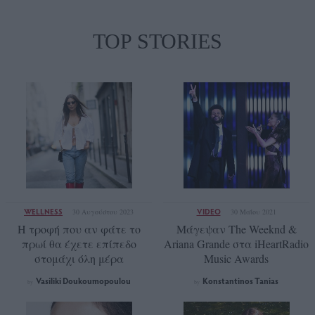
TOP STORIES
WELLNESS
VIDEO
30 Αυγούστου 2023
30 Μαΐου 2021
Η τροφή που αν φάτε το
Μάγεψαν The Weeknd &
πρωί θα έχετε επίπεδο
Ariana Grande στα iHeartRadio
στομάχι όλη μέρα
Music Awards
Vasiliki Doukoumopoulou
Konstantinos Tanias
by
by