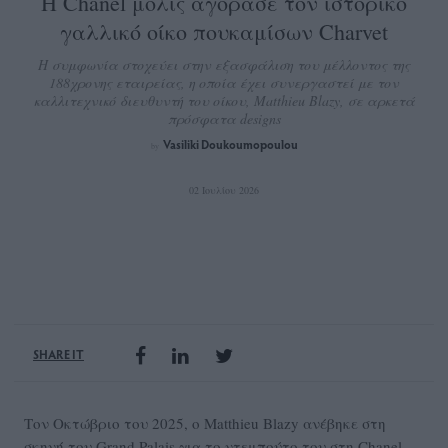
Η Chanel μόλις αγόρασε τον ιστορικό
γαλλικό οίκο πουκαμίσων Charvet
Η συμφωνία στοχεύει στην εξασφάλιση του μέλλοντος της
188χρονης εταιρείας, η οποία έχει συνεργαστεί με τον
καλλιτεχνικό διευθυντή του οίκου, Matthieu Blazy, σε αρκετά
πρόσφατα designs
Vasiliki Doukoumopoulou
by
02 Ιουλίου 2026
SHARE IT
Τον Οκτώβριο του 2025, ο Matthieu Blazy ανέβηκε στη
σκηνή του Grand Palais για το ντεμπούτο του στη Chanel.