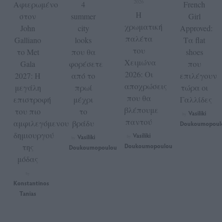
2026
Αφιερωμένο
4
French
Η
στον
summer
Girl
χρωματική
John
city
Approved:
παλέτα
Galliano
looks
Τα flat
του
το Met
που θα
shoes
Χειμώνα
Gala
φορέσετε
που
2026: Οι
2027: Η
από το
επιλέγουν
αποχρώσεις
μεγάλη
πρωί
τώρα οι
που θα
επιστροφή
μέχρι
Γαλλίδες
βλέπουμε
του πιο
το
Vasiliki
by
παντού
αμφιλεγόμενου
βράδυ
Doukoumopoul
δημιουργού
Vasiliki
Vasiliki
by
by
της
Doukoumopoulou
Doukoumopoulou
μόδας
by
Konstantinos
Tanias