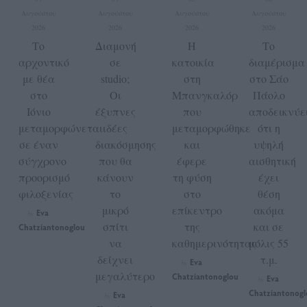
Αυγούστου
Αυγούστου
Αυγούστου
Αυγούστου
2026
2026
2026
2026
Το
Διαμονή
H
Το
αρχοντικό
σε
κατοικία
διαμέρισμα
με θέα
studio;
στη
στο Σάο
στο
Οι
Μπανγκαλόρ
Πάολο
Ιόνιο
έξυπνες
που
αποδεικνύε
μεταμορφώνεται
ιδέες
μεταμορφώθηκε
ότι η
σε έναν
διακόσμησης
και
υψηλή
σύγχρονο
που θα
έφερε
αισθητική
προορισμό
κάνουν
τη φύση
έχει
φιλοξενίας
το
στο
θέση
μικρό
επίκεντρο
ακόμα
Eva
by
σπίτι
της
και σε
Chatziantonoglou
να
καθημερινότητας
μόλις 55
δείχνει
τ.μ.
Eva
by
μεγαλύτερο
Chatziantonoglou
Eva
by
Chatziantonogl
Eva
by