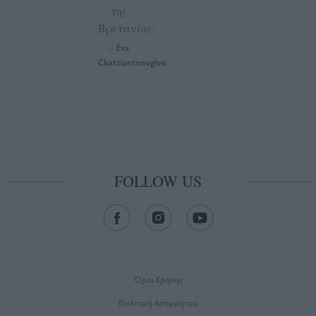
της
Βρετανίας;
Eva
by
Chatziantonoglou
FOLLOW US
Όροι Xρήσης
Πολιτική Απορρήτου