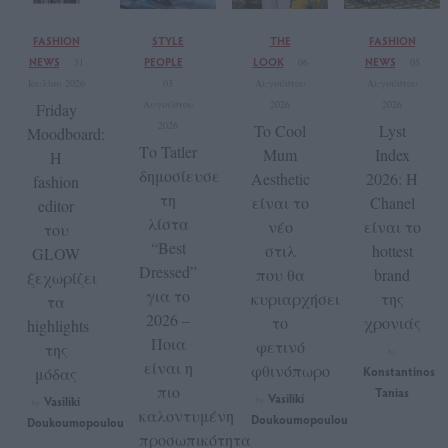
FASHION
STYLE
THE
FASHION
NEWS
PEOPLE
LOOK
NEWS
31
06
05
Ιουλίου 2026
03
Αυγούστου
Αυγούστου
Αυγούστου
2026
2026
Friday
2026
To Cool
Lyst
Moodboard:
Το Tatler
Mum
Index
Η
δημοσίευσε
Aesthetic
2026: Η
fashion
τη
είναι το
Chanel
editor
λίστα
νέο
είναι το
του
“Best
στιλ
hottest
GLOW
Dressed”
που θα
brand
ξεχωρίζει
για το
κυριαρχήσει
της
τα
2026 –
το
χρονιάς
highlights
Ποια
φετινό
της
by
είναι η
φθινόπωρο
μόδας
Konstantinos
πιο
Tanias
Vasiliki
Vasiliki
by
by
καλοντυμένη
Doukoumopoulou
Doukoumopoulou
προσωπικότητα