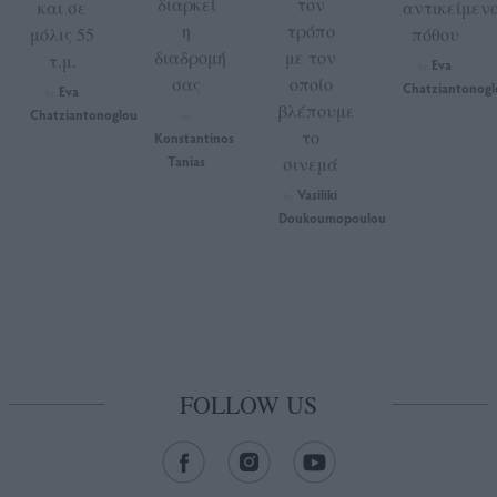
διαρκεί
τον
και σε
αντικείμεν
η
τρόπο
μόλις 55
πόθου
διαδρομή
με τον
τ.μ.
Eva
by
σας
οποίο
Chatziantonogl
Eva
by
βλέπουμε
Chatziantonoglou
by
το
Konstantinos
Tanias
σινεμά
Vasiliki
by
Doukoumopoulou
FOLLOW US