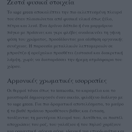
Ζεστά φυσικά στοιχεία
Το sage green αποκαλύπτει την πιο εκλεπτυσμένη πλευρά
του όταν πλαισιώνεται από φυσικά υλικά όπως ξύλο,
πέτρα και λινό. Ένα δρύινο δάπεδο ή ένα μαρμάρινο
πάγκο με πράσινες και γκρι φλέβες αναδεικνύει τη γήινη
φύση του χρώματος, προσδίδοντας μια αίσθηση οργανικής
συνέχειας. Η παρουσία μεταλλικών λεπτομερειών σε
μπρούτζο ή ορείχαλκο προσθέτει ζεστασιά και διακριτική
λάμψη, χωρίς να διαταράσσει την ήρεμη ατμόσφαιρα του
χώρου.
Αρμονικές χρωματικές ισορροπίες
Οι θερμοί τόνοι όπως το terracotta, το καραμέλα και το
μουσταρδί δημιουργούν έναν οικείο, φιλόξενο διάλογο με
το sage green. Για πιο δραματικά αποτελέσματα, το μαύρο
ή το βαθύ πράσινο προσθέτουν βάθος και ένταση,
τονίζοντας τη μοντέρνα πλευρά του. Αντίθετα, οι παστέλ
αποχρώσεις του ροζ, του γαλάζιου ή του πηλού χαρίζουν
μια ρομαντική, αέρινη αύρα, ιδανική για υπνοδωμάτια και