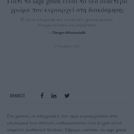
Γιατί το sage green είναι το νέο ουδέτερο
χρώμα που κυριαρχεί στη διακόσμηση;
Η γήινη απόχρωση που συνδυάζει φυσική ηρεμία,
διαχρονικότητα και κομψότητα
Giorgos Athanasiadis
by
07 Νοεμβρίου 2025
SHARE IT
Για χρόνια, οι αποχρώσεις του γκρι κυριαρχούσαν στα
εσωτερικά των σπιτιών, καθιερώνοντας ένα ψυχρό αλλά
ασφαλές αισθητικό πλαίσιο. Σήμερα, ωστόσο, το sage green