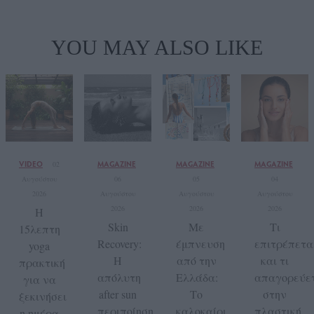
YOU MAY ALSO LIKE
VIDEO
MAGAZINE
MAGAZINE
MAGAZINE
02
Αυγούστου
06
05
04
2026
Αυγούστου
Αυγούστου
Αυγούστου
2026
2026
2026
Η
Skin
Με
Tι
15λεπτη
Recovery:
έμπνευση
επιτρέπετα
yoga
Η
από την
και τι
πρακτική
απόλυτη
Ελλάδα:
απαγορεύε
για να
after sun
Το
στην
ξεκινήσει
περιποίηση
καλοκαίρι,
πλαστική
η ημέρα