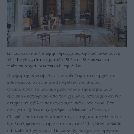
Ως μια αυθεντική απομίμηση αρχαιοελληνικού παλατιού, η
Villa Kerylos χτίστηκε μεταξύ 1902 και 1908 πάνω στα
πρότυπα αρχαίων κατοικιών της Δήλου.
Η φήμη της Κυανής Ακτής εκτοξεύτηκε στις αρχές του
20ού αιώνα, όταν οι αριστοκράτες του Βορρά
ανακάλυψαν το μαλακό μεσογειακό της κλίμα. Εδώ
έβρισκαν καταφύγιο από τον χειμώνα, απολαμβάνοντας
στιγμές στις βίλες που αγόραζαν πάνω στο νερό. Στη
συνέχεια, ήρθαν οι ζωγράφοι -ο Matisse, ο Picasso, ο
Chagall-, που αιχμαλώτισαν το φως της, και αργότερα οι
θρυλικές φιγούρες της δεκαετίας του ’50: η Brigitte Βardot,
η Elizabeth Taylor και η Grace Kelly, που με τον πρίγκιπα