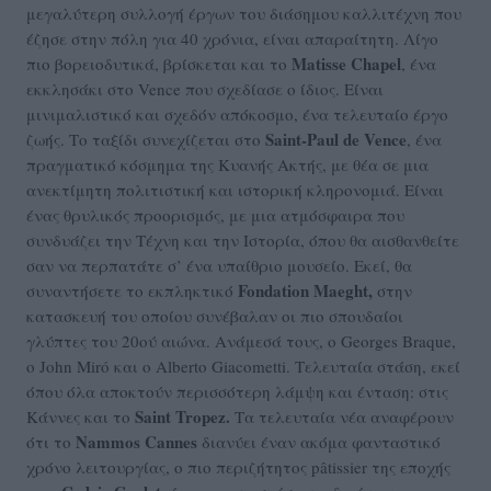
μεγαλύτερη συλλογή έργων του διάσημου καλλιτέχνη που
έζησε στην πόλη για 40 χρόνια, είναι απαραίτητη. Λίγο
Matisse Chapel
πιο βορειοδυτικά, βρίσκεται και το
, ένα
εκκλησάκι στο Vence που σχεδίασε ο ίδιος. Είναι
μινιμαλιστικό και σχεδόν απόκοσμο, ένα τελευταίο έργο
Saint-Paul de Vence
ζωής. Το ταξίδι συνεχίζεται στο
, ένα
πραγματικό κόσμημα της Κυανής Ακτής, με θέα σε μια
ανεκτίμητη πολιτιστική και ιστορική κληρονομιά. Είναι
ένας θρυλικός προορισμός, με μια ατμόσφαιρα που
συνδυάζει την Τέχνη και την Ιστορία, όπου θα αισθανθείτε
σαν να περπατάτε σ’ ένα υπαίθριο μουσείο. Εκεί, θα
Fondation Maeght,
συναντήσετε το εκπληκτικό
στην
κατασκευή του οποίου συνέβαλαν οι πιο σπουδαίοι
γλύπτες του 20ού αιώνα. Ανάμεσά τους, ο Georges Braque,
ο John Miró και ο Alberto Giacometti. Τελευταία στάση, εκεί
όπου όλα αποκτούν περισσότερη λάμψη και ένταση: στις
Saint Tropez.
Κάννες και το
Τα τελευταία νέα αναφέρουν
Nammos Cannes
ότι το
διανύει έναν ακόμα φανταστικό
χρόνο λειτουργίας, ο πιο περιζήτητος pâtissier της εποχής