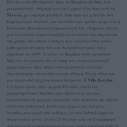
Έπειτα, κατευθυνόμαστε προς το Beaulieu-sur-Mer, ένα
μικροσκοπικό, υπέροχο γαλλικό χωριό λίγο πριν από τη
Νίκαια,
με λαμπρά μπιστρό, wine bars και μπουτίκ που
ξεφυτρώνουν παντού, για το οποίο έχει γράψει μέχρι και η
βασίλισσα Βικτώρια στο ημερολόγιό της. «Σήμερα, έκανα
μια τελευταία γοητευτική βόλτα σε αυτόν τον παράδεισο
της φύσης, τον οποίο λυπάμαι που εγκαταλείπω, καθώς
κάθε χρόνο δένομαι όλο και περισσότερο μαζί του»,
σημείωνε το 1899. Τι κάνει το Beaulieu τόσο μοναδικό;
Μάλλον το γεγονός ότι το bling του είναι εξαιρετικά
χαμηλόφωνο. Εδώ, πέρα από εξαιρετικές επιλογές
περιπλάνησης, συναντάει κανείς άπειρη Τέχνη, όπως και
Villa Kérylos
μια σειρά από αρχιτεκτονικά θαύματα. Η
,
ένα έργο-ύμνος στην αρχαία Ελλάδα, αποτελεί
χαρακτηριστικό παράδειγμα. Πρόκειται για μια
ανακατασκευή αρχαίας κατοικίας στα πρότυπα της Δήλου
απόλυτα αυθεντική. Εντός των χώρων της τρέχουν
συνήθως μια σειρά από εκθέσεις, με τον Gabriel Léger να
παρουσιάζει φέτος (έωςτις21/9) μέσα από τη“L’ordutemps”
μια συλλογή ολοκαίνουριων έργων, εμπνευσμένων από τα