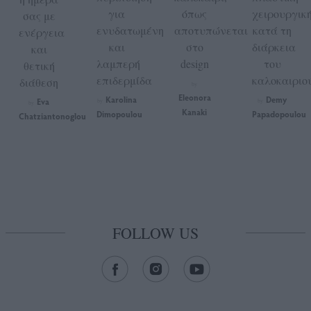
για
όπως
χειρουργικ
σας με
ενυδατωμένη
αποτυπώνεται
κατά τη
ενέργεια
και
στο
διάρκεια
και
λαμπερή
design
του
θετική
επιδερμίδα
καλοκαιριο
διάθεση
by
Eleonora
Karolina
Demy
Eva
by
by
by
Kanaki
Dimopoulou
Papadopoulou
Chatziantonoglou
FOLLOW US