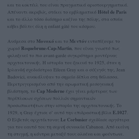
και τα κοκτέιλ του είναι πραγματικά αριστουργηματικά.
Hôtel de Paris
Απέναντι ακριβώς, στέκει το εμβληματικό
και το άλλο τόσο διάσημο καζίνο της πόλης, στα οποία
κόβει βόλτες όλη η enfant gâté του κόσμου.
Μονακό
Μεντόν
Ανάμεσα στο
και το
εντοπίζουμε το
Roquebrune-Cap-Martin
χωριό
, που είναι γνωστό πως
φιλοξενεί το πιο avant-garde συγκρότημα μοντέρνας
αρχιτεκτονικής. Η ιστορία του ξεκινά το 1925, όταν η
Ιρλανδή σχεδιάστρια Eileen Gray και ο σύζυγός της, Jean
Badovici, ανακάλυψαν το σημείο δίπλα στη θάλασσα.
Περιτριγυρισμένο από την αρωματική μεσογειακή
Cap Moderne
βλάστηση, το
έχει γίνει μάρτυρας των
περίπλοκων σχέσεων πολλών σημαντικών
προσωπικοτήτων στην ιστορία της αρχιτεκτονικής. Το
E.1027
1929, η Gray έχτισε σ’ αυτό την επιδραστική βίλα
.
Le Corbusier
Ο Ελβετός αρχιτέκτονας
σχεδίασε αργότερα
για τον εαυτό του τη σεμνή συνοικία Cabanon. Από εκείνη
τη στιγμή, η κόντρα μεταξύ τους ολοένα και φούντωνε.