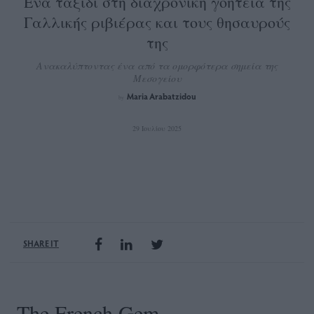
Ένα ταξίδι στη διαχρονική γοητεία της
Γαλλικής ριβιέρας και τους θησαυρούς
της
Ανακαλύπτοντας ένα από τα ομορφότερα σημεία της
Μεσογείου
Maria Arabatzidou
by
29 Ιουλίου 2025
SHARE IT
The French Gem