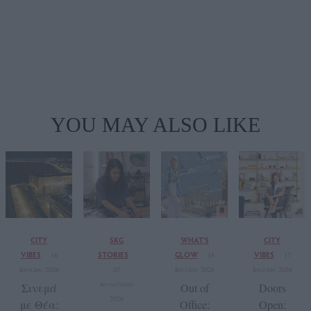
YOU MAY ALSO LIKE
CITY
SKG
WHAT'S
CITY
VIBES
STORIES
GLOW
VIBES
16
18
17
Ιουλίου 2026
07
Ιουλίου 2026
Ιουλίου 2026
Αυγούστου
Σινεμά
Out of
Doors
2026
με Θέα:
Office:
Open: