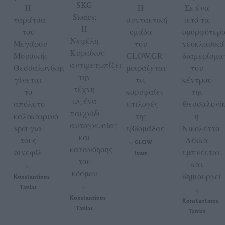
SKG
Η
Η
Σε ένα
Stories:
ταράτσα
συντακτική
από τα
Η
του
ομάδα
ομορφότερ
Νεφέλη
Μεγάρου
του
νεοκλασικά
Κυριάκου
Μουσικής
GLOW.GR
διαμερίσμα
αντιμετωπίζει
Θεσσαλονίκης
μοιράζεται
του
την
γίνεται
τις
κέντρου
τέχνη
το
κορυφαίες
της
ως ένα
απόλυτο
επιλογές
Θεσσαλονίκ
παιχνίδι
καλοκαιρινό
της
η
αυτογνωσίας
spot για
εβδομάδας
Νικολέττα
και
τους
Λέκκα
GLOW
by
κατανόησης
σινεφίλ
εμπνέεται
team
του
και
by
κόσμου
δημιουργεί
Konstantinos
Tanias
by
by
Konstantinos
Konstantinos
Tanias
Tanias