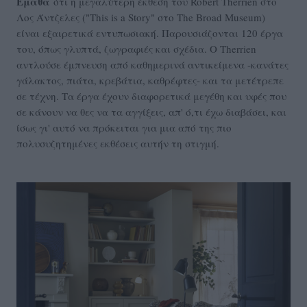
Έμαθα
ότι η μεγαλύτερη έκθεση του Robert Therrien στο
Λος Άντζελες ("This is a Story" στο The Broad Museum)
είναι εξαιρετικά εντυπωσιακή. Παρουσιάζονται 120 έργα
του, όπως γλυπτά, ζωγραφιές και σχέδια. Ο Therrien
αντλούσε έμπνευση από καθημερινά αντικείμενα -κανάτες
γάλακτος, πιάτα, κρεβάτια, καθρέφτες- και τα μετέτρεπε
σε τέχνη. Τα έργα έχουν διαφορετικά μεγέθη και υφές που
σε κάνουν να θες να τα αγγίξεις, απ' ό,τι έχω διαβάσει, και
ίσως γι' αυτό να πρόκειται για μια από της πιο
πολυσυζητημένες εκθέσεις αυτήν τη στιγμή.