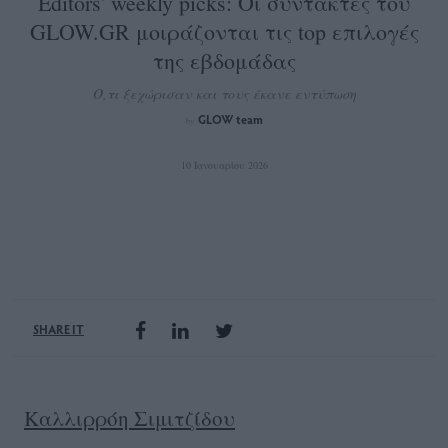
Editors' weekly picks: Οι συντάκτες του
GLOW.GR μοιράζονται τις top επιλογές
της εβδομάδας
Ό,τι ξεχώρισαν και τους έκανε εντύπωση
GLOW team
by
10 Ιανουαρίου 2026
SHARE IT
Καλλιρρόη Σιμιτζίδου