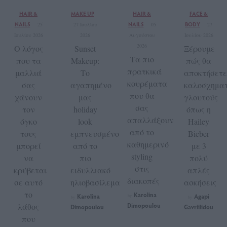
HAIR &
MAKE UP
HAIR &
FACE &
NAILS
NAILS
BODY
25
27 Ιουλίου
05
27
Ιουλίου 2026
2026
Αυγούστου
Ιουλίου 2026
2026
Ο λόγος
Sunset
Ξέρουμε
Τα πιο
που τα
Makeup:
πώς θα
πρατκικά
μαλλιά
Το
αποκτήσετε
κουρέματα
σας
αγαπημένο
καλοσχηματ
που θα
χάνουν
μας
γλουτούς
σας
τον
holiday
όπως η
απαλλάξουν
όγκο
look
Hailey
από το
τους
εμπνευσμένo
Bieber
καθημερινό
μπορεί
από το
με 3
styling
να
πιο
πολύ
στις
κρύβεται
ειδυλλιακό
απλές
διακοπές
σε αυτό
ηλιοβασίλεμα
ασκήσεις
το
Karolina
Karolina
Agapi
by
by
by
λάθος
Dimopoulou
Dimopoulou
Gavriilidou
που