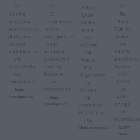
2026
2026
2026
Ο οίκος
Γιατί η
Tι
The
Louis
σύγχρονη
επιτρέπεται
Book
Vuitton
οδοντιατρική
και τι
Club: Οι
και η
βασίζεται
απαγορεύεται
editors
νέα
όλο και
στην
του
συλλογή
περισσότερο
πλαστική
GLOW
Fall
στη
χειρουργική
μοιράζοντα
Winter
συνεργασία
κατά τη
δώδεκα
2026
των
διάρκεια
νέα
εξερευνούν
ειδικοτήτων;
του
βιβλία
τη
καλοκαιριού
για
δύναμη
Demy
by
κάθε
Papadopoulou
της
Demy
by
στιγμή
Papadopoulou
γυναικείας
του
ταυτότητας
καλοκαιριο
Eva
by
Chatziantonoglou
GLOW
by
team