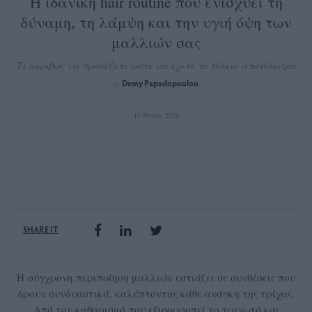
Η ιδανική hair routine που ενισχύει τη
δύναμη, τη λάμψη και την υγιή όψη των
μαλλιών σας
Τι ακριβώς να προσέξετε ώστε να έχετε το τέλειο αποτέλεσμα
Demy Papadopoulou
by
10 Μαΐου 2026
SHARE IT
H σύγχρονη περιποίηση μαλλιών εστιάζει σε συνθέσεις που
δρουν συνδυαστικά, καλύπτοντας κάθε ανάγκη της τρίχας.
Από τον καθαρισμό που εξισορροπεί το τριχωτό και