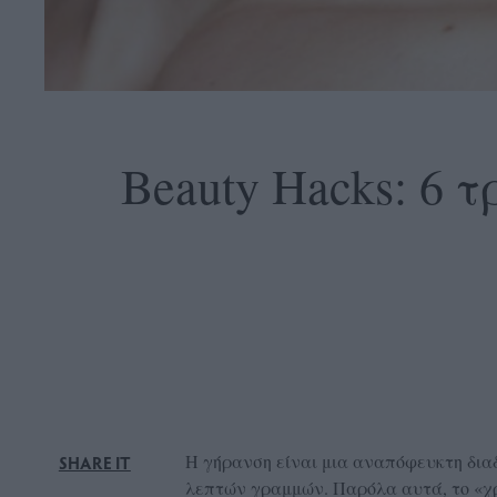
OLLOW
S
Beauty Hacks: 6 
ABOUT
CONTACT
GLOW
NEWSLETTER
ΣΗΜΕΙΑ
ΔΙΑΝΟΜΗΣ
DVERTISE
Η γήρανση είναι μια αναπόφευκτη δια
SHARE IT
ITEMAP
λεπτών γραμμών. Παρόλα αυτά, το «χρ