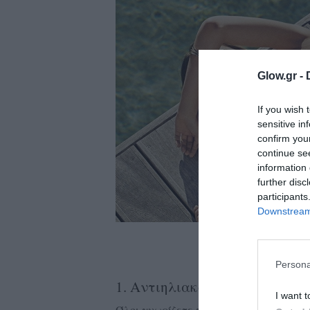
ολιτική
ookies
αυτότητα
Glow.gr -
If you wish 
sensitive in
confirm you
continue se
information 
further disc
participants
Downstream 
Persona
1. Αντιηλιακό
I want t
Όλοι γνωρίζετε πόσο σημαντικό είναι 