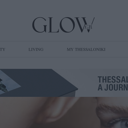
TY
LIVING
MY THESSALONIKI