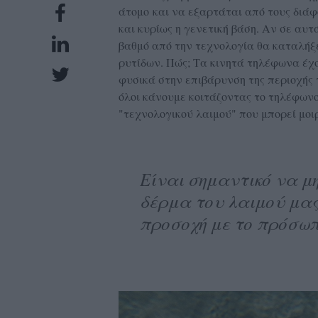
άτομο και να εξαρτάται από τους διά
UBSCRIPTIONS
και κυρίως η γενετική βάση. Αν σε αυ
GLOW
βαθμό από την τεχνολογία θα καταλήξ
IVING
ρυτίδων. Πώς; Τα κινητά τηλέφωνα έχο
0
φυσικά στην επιβάρυνση της περιοχής 
όλοι κάνουμε κοιτάζοντας το τηλέφωνο,
ρόνια
"τεχνολογικού λαιμού" που μπορεί μοι
NEW
Είναι σημαντικό να μ
ISSUE
δέρμα του λαιμού μας
προσοχή με το πρόσωπ
ροι
ρήσης
ολιτική
πορρήτου