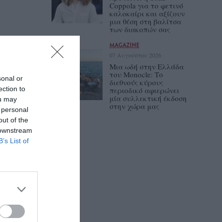
Coppola για το φετινό
καλοκαίρι και αξίζουν
μια θέση στη βαλίτσα
των διακοπών σας
MAGAZINE
07 Αυγούστου 2026
Μια ωδή στην Ελλάδα
του Monocle: Το
sonal or
διεθνούς κύρους
ection to
περιοδικό αφιερώνει
μία συλλεκτική έκδοση
ou may
στην χώρα μας
 personal
out of the
 downstream
B’s List of