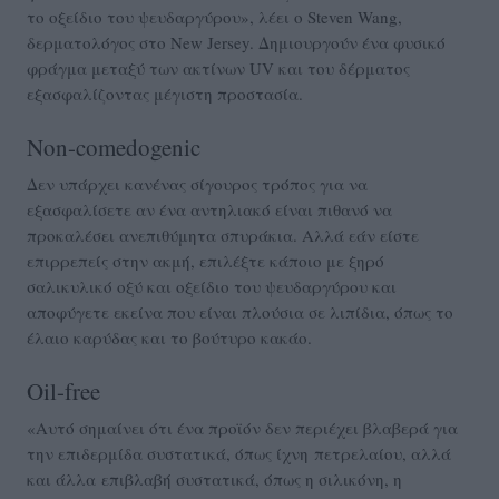
το οξείδιο του ψευδαργύρου», λέει ο Steven Wang,
δερματολόγος στο New Jersey. Δημιουργούν ένα φυσικό
φράγμα μεταξύ των ακτίνων UV και του δέρματος
εξασφαλίζοντας μέγιστη προστασία.
Νon-comedogenic
Δεν υπάρχει κανένας σίγουρος τρόπος για να
εξασφαλίσετε αν ένα αντηλιακό είναι πιθανό να
προκαλέσει ανεπιθύμητα σπυράκια. Αλλά εάν είστε
επιρρεπείς στην ακμή, επιλέξτε κάποιο με ξηρό
σαλικυλικό οξύ και οξείδιο του ψευδαργύρου και
αποφύγετε εκείνα που είναι πλούσια σε λιπίδια, όπως το
έλαιο καρύδας και το βούτυρο κακάο.
Oil-free
«Αυτό σημαίνει ότι ένα προϊόν δεν περιέχει βλαβερά για
την επιδερμίδα συστατικά, όπως ίχνη πετρελαίου, αλλά
και άλλα επιβλαβή συστατικά, όπως η σιλικόνη, η