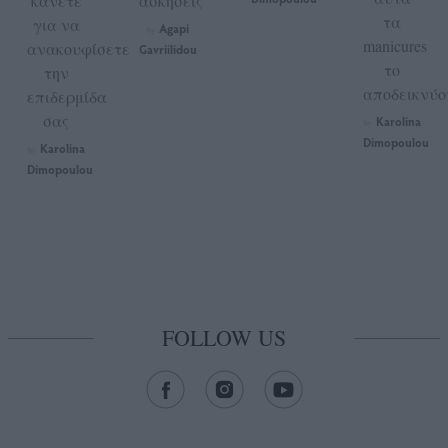
κάνετε
ασκήσεις
τα
για να
Agapi
by
manicures
ανακουφίσετε
Gavriilidou
το
την
αποδεικνύο
επιδερμίδα
σας
Karolina
by
Dimopoulou
Karolina
by
Dimopoulou
FOLLOW US