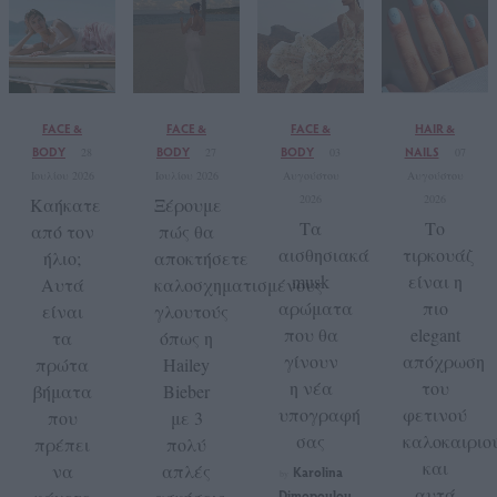
FACE &
FACE &
FACE &
HAIR &
BODY
BODY
BODY
NAILS
28
27
03
07
Ιουλίου 2026
Ιουλίου 2026
Αυγούστου
Αυγούστου
2026
2026
Καήκατε
Ξέρουμε
Τα
Το
από τον
πώς θα
αισθησιακά
τιρκουάζ
ήλιο;
αποκτήσετε
musk
είναι η
Αυτά
καλοσχηματισμένους
αρώματα
πιο
είναι
γλουτούς
που θα
elegant
τα
όπως η
γίνουν
απόχρωση
πρώτα
Hailey
η νέα
του
βήματα
Bieber
υπογραφή
φετινού
που
με 3
σας
καλοκαιριο
πρέπει
πολύ
και
να
απλές
Karolina
by
αυτά
Dimopoulou