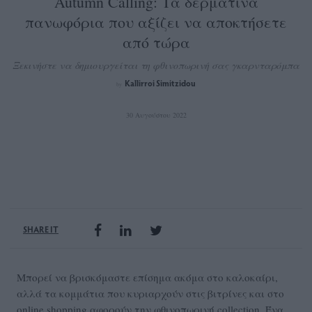
Autumn Calling: Τα δερμάτινα
πανωφόρια που αξίζει να αποκτήσετε
από τώρα
Ξεκινήστε να δημιουργείται τη φθινοπωρινή σας γκαρνταρόμπα
Kallirroi Simitzidou
by
30 Αυγούστου 2022
SHARE IT
Μπορεί να βρισκόμαστε επίσημα ακόμα στο καλοκαίρι,
αλλά τα κομμάτια που κυριαρχούν στις βιτρίνες και στο
online shopping αφορούν την φθινοπωρινή collection. Ένα