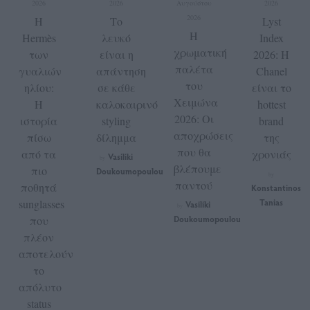
2026
2026
Αυγούστου
2026
2026
Η
Το
Lyst
Η
Hermès
λευκό
Index
χρωματική
των
είναι η
2026: Η
παλέτα
γυαλιών
απάντηση
Chanel
του
ηλίου:
σε κάθε
είναι το
Χειμώνα
Η
καλοκαιρινό
hottest
2026: Οι
ιστορία
styling
brand
αποχρώσεις
πίσω
δίλημμα
της
που θα
από τα
χρονιάς
Vasiliki
by
βλέπουμε
πιο
Doukoumopoulou
by
παντού
ποθητά
Konstantinos
sunglasses
Tanias
Vasiliki
by
που
Doukoumopoulou
πλέον
αποτελούν
το
απόλυτο
status