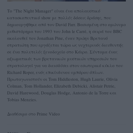
Το "The Night Manager" είναι ένα απολαυστικό
κατασκοπευτικό show με πολλές δόσεις δράσης, που
δημιουργήθηκε από τον David Farr. Βασισμένη στο ομώνυμο
μυθιστόρημα του 1993 του John le Carré, η σειρά του BBC
ακολουθεί τον Jonathan Pine, έναν πρώην Βρετανό
στρατιώτη που εργάζεται τώρα ως νυχτερινός διευθυντής
σε ένα πολυτελές ξενοδοχείο στο Κάιρο. Σύντομα ένας
αξιωματικός των βρετανικών μυστικών υπηρεσιών τον
στρατολογεί για να διεισδύσει στον εσωτερικό κύκλο του
Richard Roper
, ενός επικίνδυνου εμπόρου όπλων.
Πρωταγωνιστούν οι Tom Hiddleston, Hugh Laurie, Olivia
Colman, Tom Hollander, Elizabeth Debicki, Alistair Petrie,
David Harewood, Douglas Hodge, Antonio de la Torre και
Tobias Menzies.
Διαθέσιμο στο Prime Video