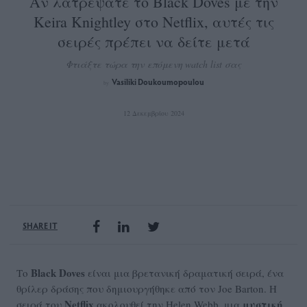
Αν λατρέψατε το Black Doves με την
Keira Knightley στο Netflix, αυτές τις
σειρές πρέπει να δείτε μετά
Φτιάξτε τώρα την επόμενη watch list σας
Vasiliki Doukoumopoulou
by
12 Δεκεμβρίου 2024
SHARE IT
Black Doves
Το
είναι μια βρετανική δραματική σειρά, ένα
θρίλερ δράσης που δημιουργήθηκε από τον Joe Barton. Η
Netflix
μυστική
σειρά του
ακολουθεί την Helen Webb, μια