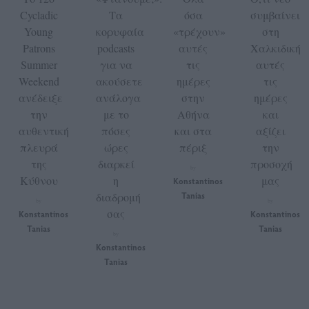
Cycladic
Τα
όσα
συμβαίνει
Young
κορυφαία
«τρέχουν»
στη
Patrons
podcasts
αυτές
Χαλκιδική
Summer
για να
τις
αυτές
Weekend
ακούσετε
ημέρες
τις
ανέδειξε
ανάλογα
στην
ημέρες
την
με το
Αθήνα
και
αυθεντική
πόσες
και στα
αξίζει
πλευρά
ώρες
πέριξ
την
της
διαρκεί
προσοχή
by
Κύθνου
η
μας
Konstantinos
διαδρομή
Tanias
by
by
σας
Konstantinos
Konstantinos
Tanias
Tanias
by
Konstantinos
Tanias