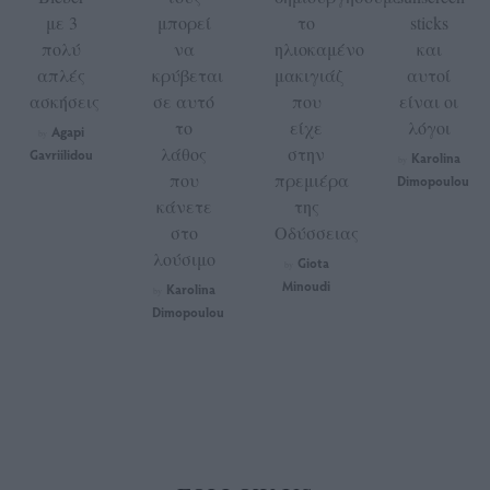
με 3
μπορεί
το
sticks
πολύ
να
ηλιοκαμένο
και
απλές
κρύβεται
μακιγιάζ
αυτοί
ασκήσεις
σε αυτό
που
είναι οι
το
είχε
λόγοι
Agapi
by
λάθος
στην
Gavriilidou
Karolina
by
που
πρεμιέρα
Dimopoulou
κάνετε
της
στο
Οδύσσειας
λούσιμο
Giota
by
Minoudi
Karolina
by
Dimopoulou