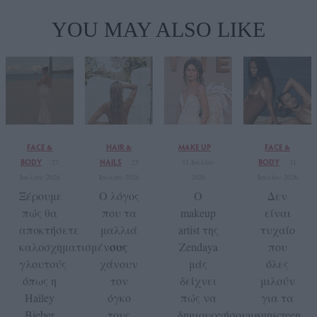
YOU MAY ALSO LIKE
FACE &
HAIR &
MAKE UP
FACE &
BODY
NAILS
BODY
27
25
31 Ιουλίου
31
Ιουλίου 2026
Ιουλίου 2026
2026
Ιουλίου 2026
Ξέρουμε
Ο λόγος
Ο
Δεν
πώς θα
που τα
makeup
είναι
αποκτήσετε
μαλλιά
artist της
τυχαίο
καλοσχηματισμένους
σας
Zendaya
που
γλουτούς
χάνουν
μάς
όλες
όπως η
τον
δείχνει
μιλούν
Hailey
όγκο
πώς να
για τα
Bieber
τους
δημιουργήσουμε
sunscreen