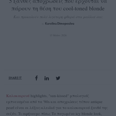
5 ξανθές αποχρώσεις που έρχονται να
πάρουν τη θέση του cool-toned blonde
Και προκαλούν πολύ λιγότερη φθορά στα μαλλιά σας
Karolina Dimopoulou
by
15 Μαΐου 2026
SHARE IT
Καλοκαιρινά
highlights, "sun-kissed" μπαλαγιάζ
εμπνευσμένο από τα '90s και αποχρώσεις τύπου antique
pearl είναι οι λέξεις-κλειδιά για το καλοκαιρινό ξανθό της
σεζόν. Τι αφήνουμε πίσω; Το παγωμένο icy blonde look,