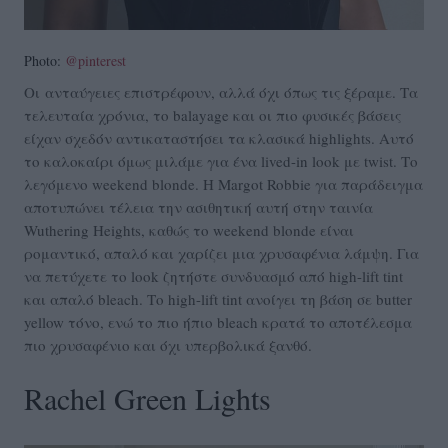
Photo:
@pinterest
Οι ανταύγειες επιστρέφουν, αλλά όχι όπως τις ξέραμε. Τα
τελευταία χρόνια, το balayage και οι πιο φυσικές βάσεις
είχαν σχεδόν αντικαταστήσει τα κλασικά highlights. Αυτό
το καλοκαίρι όμως μιλάμε για ένα lived-in look με twist. Το
λεγόμενο weekend blonde. H Margot Robbie για παράδειγμα
αποτυπώνει τέλεια την ασιθητική αυτή στην ταινία
Wuthering Heights, καθώς το weekend blonde είναι
ρομαντικό, απαλό και χαρίζει μια χρυσαφένια λάμψη. Για
να πετύχετε το look ζητήστε συνδυασμό από high-lift tint
και απαλό bleach. Το high-lift tint ανοίγει τη βάση σε butter
yellow τόνο, ενώ το πιο ήπιο bleach κρατά το αποτέλεσμα
πιο χρυσαφένιο και όχι υπερβολικά ξανθό.
Rachel Green Lights