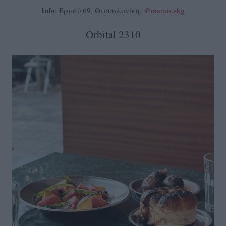
Info
: Ερμού 69, Θεσσαλονίκη,
@marais.skg
Orbital 2310