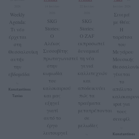
2026
14 Ιουλίου
22 Ιουλίου
Ιουλίου 2026
2026
2026
Weekly
Σινεμά
SKG
SKG
Agenda:
με Θέα:
Stories:
Stories:
Τι νέο
Η
Ο
Ο ZAF
έρχεται
ταράτσα
Αλέκος
εκπροσωπεί
στη
του
Συσσοβίτης
δυναμικά
Θεσσαλονίκη
Μεγάρου
πρωταγωνιστεί
τη νέα
αυτήν
Μουσικής
στην
γενιά
την
Θεσσαλονίκ
κωμωδία
καλλιτεχνών
εβδομάδα
γίνεται
του
και
το
by
καλοκαιριού
αποδεικνύει
απόλυτο
Konstantinos
και μας
πώς τα
Tanias
καλοκαιριν
εξηγεί
τραύματα
spot για
γιατί
μετατρέπονται
τους
αυτό το
σε
σινεφίλ
έργο
μελωδίες
by
λειτουργεί
Konstantinos
by