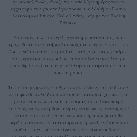
σε διαρκή άνοδο, άνοιξε πριν από λίγες ημέρες το νέο
εγχείρημα του γνωστού γαστρονομικού διδύμου Γιάννη
Λουκάκη και Σπύρου Πεδιαδιτάκη, μαζί με τον Βασίλη
Κότσικα.
Στο υπόγειο λειτουργεί εργαστήριο αρτοποιίας, που
τροφοδοτεί το πρατήριο λιανικής στο ισόγειο τις πρωινές
ώρες, ενώ το απόγευμα μετά τις επτά, τη σκυτάλη παίρνει
το φαγητό και το κρασί, με την κουζίνα να κινείται με
ευαισθησία ανάμεσα στην απλότητα και την απαιτητική
προετοιμασία.
Τα πιάτα, με μεστές και ξεχωριστές γεύσεις, παραπέμπουν
σε καφενείο αλλά έχουν καθαρά εστιατορικό χαρακτήρα,
με το σνίτσελ πετεινού με μπάμιες τουρσί και πουρέ
πατάτας, να έχει κερδίσει ήδη τις εντυπώσεις. Σύντομα τα
γλυκά, τα ψωμιά και τα υπόλοιπα αρτοποιήματα θα
σερβίρονται και στο εστιατόριο ως πρωινό, ενώ κάτι που
πρέπει να γνωρίζεται είναι πως δεν γίνονται δεκτές
κρατήσεις, για αυτό χρειάζεται να είμαστε τυχεροί να