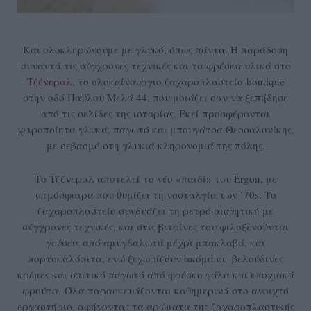
Και ολοκληρώνουμε με γλυκό, όπως πάντα. Η παράδοση
συναντά τις σύγχρονες τεχνικές και τα φρέσκα υλικά στο
Τζένεραλ
, το ολοκαίνουργιο ζαχαροπλαστείο-boutique
στην οδό Παύλου Μελά 44, που μοιάζει σαν να ξεπήδησε
από τις σελίδες της ιστορίας. Εκεί προσφέρονται
χειροποίητα γλυκά, παγωτό και μπουγάτσα Θεσσαλονίκης,
με σεβασμό στη γλυκιά κληρονομιά της πόλης.
Το Τζένεραλ αποτελεί το νέο «παιδί» του Ergon, με
ατμόσφαιρα που θυμίζει τη νοσταλγία των ’70s. Το
ζαχαροπλαστείο συνδυάζει τη ρετρό αισθητική με
σύγχρονες τεχνικές, και στις βιτρίνες του φιλοξενούνται
γεύσεις από αμυγδαλωτά μέχρι μπακλαβά, και
πορτοκαλόπιτα, ενώ ξεχωρίζουν ακόμα οι βελούδινες
κρέμες και σπιτικό παγωτό από φρέσκο γάλα και εποχιακά
φρούτα. Όλα παρασκευάζονται καθημερινά στο ανοιχτό
εργαστήριο, αφήνοντας τα αρώματα της ζαχαροπλαστικής