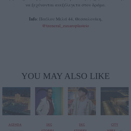
να ξεχύνονται ανεξέλεγκτα στον δρόμο.
Info
: Παύλου Μελά 44, Θεσσαλονίκη,
@tzeneral_zaxaroplasteio
YOU MAY ALSO LIKE
AGENDA
SKG
SKG
CITY
STORIES
STORIES
VIBES
20 Ιουλίου
16