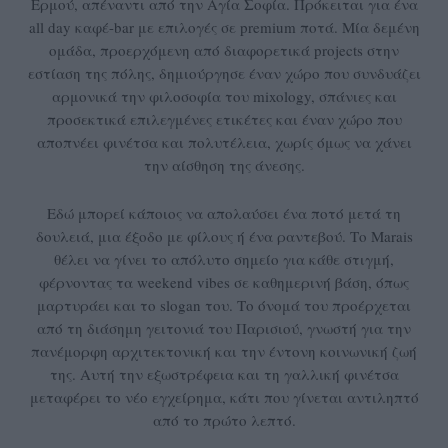
Ερμού, απέναντι από την Αγία Σοφία. Πρόκειται για ένα
all day καφέ-bar με επιλογές σε premium ποτά. Μία δεμένη
ομάδα, προερχόμενη από διαφορετικά projects στην
εστίαση της πόλης, δημιούργησε έναν χώρο που συνδυάζει
αρμονικά την φιλοσοφία του mixology, σπάνιες και
προσεκτικά επιλεγμένες ετικέτες και έναν χώρο που
αποπνέει φινέτσα και πολυτέλεια, χωρίς όμως να χάνει
την αίσθηση της άνεσης.
Εδώ μπορεί κάποιος να απολαύσει ένα ποτό μετά τη
δουλειά, μια έξοδο με φίλους ή ένα ραντεβού. Το Marais
θέλει να γίνει το απόλυτο σημείο για κάθε στιγμή,
φέρνοντας τα weekend vibes σε καθημερινή βάση, όπως
μαρτυράει και το slogan του. Το όνομά του προέρχεται
από τη διάσημη γειτονιά του Παρισιού, γνωστή για την
πανέμορφη αρχιτεκτονική και την έντονη κοινωνική ζωή
της. Αυτή την εξωστρέφεια και τη γαλλική φινέτσα
μεταφέρει το νέο εγχείρημα, κάτι που γίνεται αντιληπτό
από το πρώτο λεπτό.