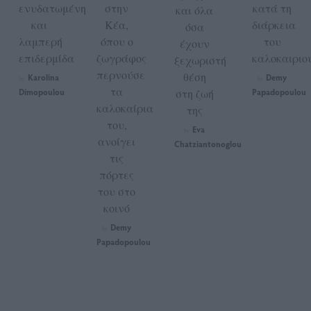
ενυδατωμένη
στην
κατά τη
και όλα
και
Κέα,
διάρκεια
όσα
λαμπερή
όπου ο
του
έχουν
επιδερμίδα
ζωγράφος
καλοκαιριο
ξεχωριστή
περνούσε
θέση
Karolina
Demy
by
by
τα
Dimopoulou
στη ζωή
Papadopoulou
καλοκαίρια
της
του,
Eva
by
ανοίγει
Chatziantonoglou
τις
πόρτες
του στο
κοινό
Demy
by
Papadopoulou