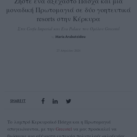
Ζήστε ένα αξέχαστο Πάσχα και μια
μοναδική Πρωτομαγιά σε δύο γοητευτικά
resorts στην Κέρκυρα
Στα Corfu Imperial και Eva Palace του Ομίλου Grecotel
Maria Arabatzidou
by
27 Απριλίου 2024
SHARE IT
Το λαμπρό Κερκυραϊκό Πάσχα και η Πρωτομαγιά
απογειώνονται, με την
Grecotel
να μας προσκαλεί να
βιώσουμε μια αξέχαστη εμπειρία πολυτελούς φιλοξενίας