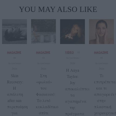
YOU MAY ALSO LIKE
MAGAZINE
MAGAZINE
VIDEO
MAGAZINE
03
06
02
Αυγούστου
04
Αυγούστου
Αυγούστου
2026
Αυγούστου
2026
2026
2026
Η Anya
Skin
Στη
Tι
Taylor-
Recovery:
«φωλιά»
επιτρέπετα
Joy
Η
του
και τι
αποκαλύπτει
απόλυτη
Φασιανού:
απαγορεύε
τα
after sun
Το λιτό
στην
αγαπημένα
περιποίηση
κυκλαδίτικο
πλαστική
της
για
σπίτι
χειρουργικ
πράγματα