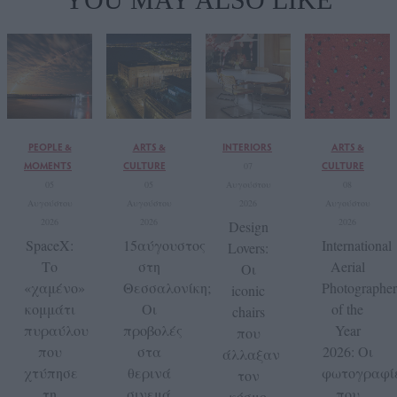
PEOPLE &
ARTS &
INTERIORS
ARTS &
MOMENTS
CULTURE
CULTURE
07
05
05
Αυγούστου
08
Αυγούστου
Αυγούστου
2026
Αυγούστου
2026
2026
2026
Design
SpaceX:
15αύγουστος
International
Lovers:
Το
στη
Aerial
Οι
«χαμένο»
Θεσσαλονίκη;
Photographer
iconic
κομμάτι
Οι
of the
chairs
πυραύλου
προβολές
Year
που
που
στα
2026: Οι
άλλαξαν
χτύπησε
θερινά
φωτογραφί
τον
τη
σινεμά
που
κόσμο