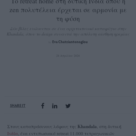
Το retreat home στη δυτική Ινδία όπου η
zen πολυτέλεια έρχεται σε αρμονία με
τη φύση
Δύο βίλες ενώνονται σε ένα αρχιτεκτονικό καταφύγιο στην
Khandala, όπου το design συναντά την απόλυτη αίσθηση ηρεμίας
Eva Chatziantonoglou
by
28 Απριλίου 2026
SHARE IT
Khandala
Στους καταπράσινους λόφους της
, στη δυτική
Ινδία
, ένα εντυπωσιακό retreat 11.000 τετραγωνικών