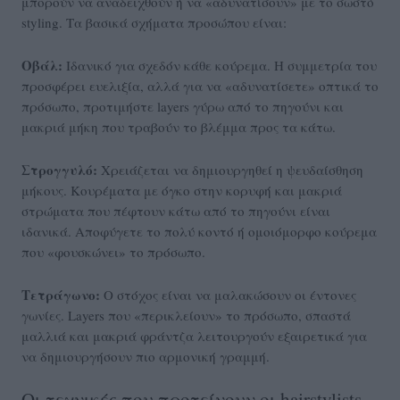
μπορούν να αναδειχθούν ή να «αδυνατίσουν» με το σωστό
styling. Τα βασικά σχήματα προσώπου είναι:
Οβάλ:
Ιδανικό για σχεδόν κάθε κούρεμα. Η συμμετρία του
προσφέρει ευελιξία, αλλά για να «αδυνατίσετε» οπτικά το
πρόσωπο, προτιμήστε layers γύρω από το πηγούνι και
μακριά μήκη που τραβούν το βλέμμα προς τα κάτω.
Στρογγυλό:
Χρειάζεται να δημιουργηθεί η ψευδαίσθηση
μήκους. Κουρέματα με όγκο στην κορυφή και μακριά
στρώματα που πέφτουν κάτω από το πηγούνι είναι
ιδανικά. Αποφύγετε το πολύ κοντό ή ομοιόμορφο κούρεμα
που «φουσκώνει» το πρόσωπο.
Τετράγωνο:
Ο στόχος είναι να μαλακώσουν οι έντονες
γωνίες. Layers που «περικλείουν» το πρόσωπο, σπαστά
μαλλιά και μακριά φράντζα λειτουργούν εξαιρετικά για
να δημιουργήσουν πιο αρμονική γραμμή.
Οι τεχνικές που προτείνουν οι hairstylists