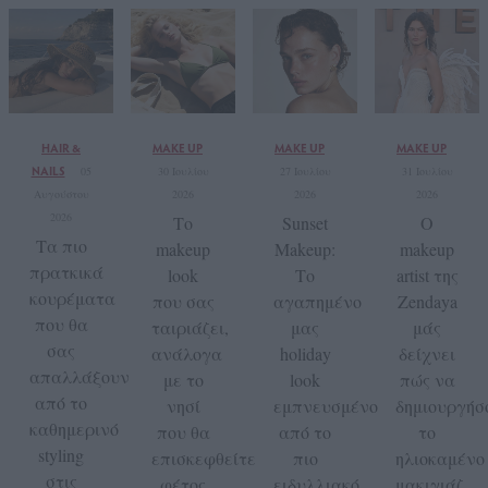
HAIR &
MAKE UP
MAKE UP
MAKE UP
NAILS
05
30 Ιουλίου
27 Ιουλίου
31 Ιουλίου
Αυγούστου
2026
2026
2026
2026
Το
Sunset
Ο
Τα πιο
makeup
Makeup:
makeup
πρατκικά
look
Το
artist της
κουρέματα
που σας
αγαπημένο
Zendaya
που θα
ταιριάζει,
μας
μάς
σας
ανάλογα
holiday
δείχνει
απαλλάξουν
με το
look
πώς να
από το
νησί
εμπνευσμένo
δημιουργήσ
καθημερινό
που θα
από το
το
styling
επισκεφθείτε
πιο
ηλιοκαμένο
στις
φέτος
ειδυλλιακό
μακιγιάζ