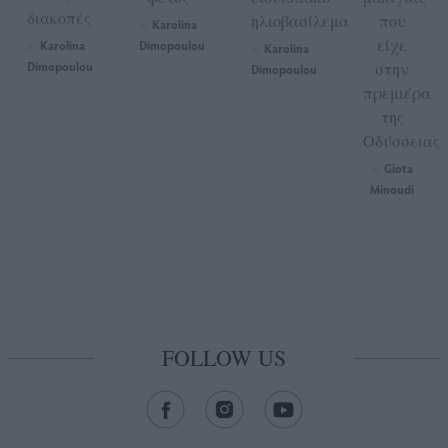
διακοπές
ηλιοβασίλεμα
που
Karolina
by
είχε
Karolina
Dimopoulou
Karolina
by
by
Dimopoulou
στην
Dimopoulou
πρεμιέρα
της
Οδύσσειας
Giota
by
Minoudi
FOLLOW US