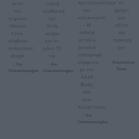
πρωταγωνίστρια
τις
μετά
υψηλή
του
ημέρες
τον
αισθητική
καλοκαιριού
και
τυφώνα
έχει
– Η
αξίζει
Otis και
θέση
πιθανή
την
έγινε
ακόμα
μεγάλη
προσοχή
σύμβολο
και σε
μουσική
μας
ανθεκτικού
μόλις 55
επιστροφή
design
τ.μ.
by
σύμφωνα
Konstantinos
Eva
Eva
by
by
με τον
Tanias
Chatziantonoglou
Chatziantonoglou
A$AP
Rocky
που
όλοι
περιμένουμε
Eva
by
Chatziantonoglou