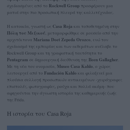
Rockwell Group
σχεδιασμένες από το
προσφέρουν μια
ματιά στην πιο προσωπική πλευρά της καλλιτέχνιδας.
Casa Roja
Η κατοικία, γνωστή ως
και τοποθετημένη στην
Πόλη του Μεξικού
, μεταμορφώθηκε σε μουσείο από την
Mariana Doet Zepeda Orozco
αρχιτέκτονα
, ενώ τον
σχεδιασμό της εμπειρίας και των εκθεμάτων ανέλαβε το
Rockwell Group και τη γραφιστική ταυτότητα το
Pentagram
Ileen Gallagher
σε δημιουργική διεύθυνση της
.
Museo Casa Kahlo
Με τη νέα του ονομασία,
, ο χώρος
Fundación Kahlo
λειτουργεί από το
και φιλοξενεί μια
πλούσια συλλογή προσωπικών αντικειμένων -χειρόγραφες
επιστολές, φωτογραφίες, ρούχα και πολλά ακόμη- που
αφηγούνται την άγνωστη ιστορία της καθημερινής ζωής
της Frida.
Η ιστορία του Casa Roja