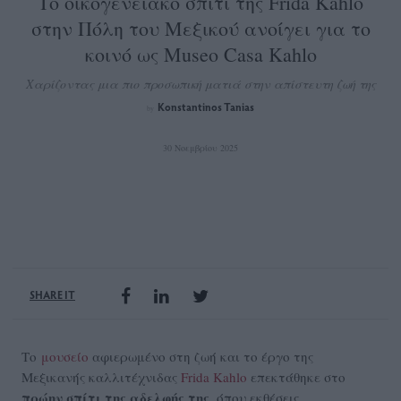
Το οικογενειακό σπίτι της Frida Kahlo
στην Πόλη του Μεξικού ανοίγει για το
κοινό ως Museo Casa Kahlo
Χαρίζοντας μια πιο προσωπική ματιά στην απίστευτη ζωή της
Konstantinos Tanias
by
30 Νοεμβρίου 2025
SHARE IT
Το
μουσείο
αφιερωμένο στη ζωή και το έργο της
Μεξικανής καλλιτέχνιδας
Frida Kahlo
επεκτάθηκε στο
πρώην σπίτι της αδελφής της
, όπου εκθέσεις