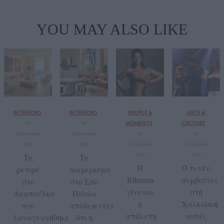
YOU MAY ALSO LIKE
INTERIORS
INTERIORS
PEOPLE &
ARTS &
MOMENTS
CULTURE
07
06
Αυγούστου
Αυγούστου
06
06
2026
2026
Αυγούστου
Αυγούστου
2026
2026
Το
Το
Η
Ό,τι νέο
ρετιρέ
διαμέρισμα
Rihanna
συμβαίνει
στο
στο Σάο
γίνεται
στη
Ακαπούλκο
Πάολο
η
Χαλκιδική
που
αποδεικνύει
απόλυτη
αυτές
ξαναγεννήθηκε
ότι η