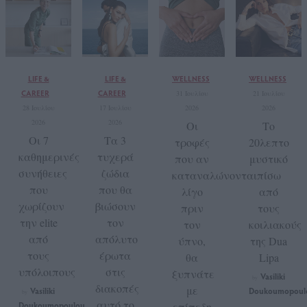
LIFE &
LIFE &
WELLNESS
WELLNESS
CAREER
CAREER
31 Ιουλίου
21 Ιουλίου
28 Ιουλίου
17 Ιουλίου
2026
2026
2026
2026
Οι
Το
Οι 7
Τα 3
τροφές
20λεπτο
καθημερινές
τυχερά
που αν
μυστικό
συνήθειες
ζώδια
καταναλώνονται
πίσω
που
που θα
λίγο
από
χωρίζουν
βιώσουν
πριν
τους
την elite
τον
τον
κοιλιακούς
από
απόλυτο
ύπνο,
της Dua
τους
έρωτα
θα
Lipa
υπόλοιπους
στις
ξυπνάτε
Vasiliki
by
διακοπές
με
Vasiliki
Doukoumopoul
by
αυτό το
Doukoumopoulou
επίπεδη