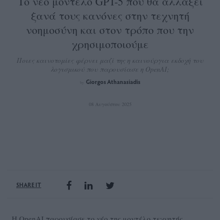
Το νέο μοντέλο GPT-5 που θα αλλάξει
ξανά τους κανόνες στην τεχνητή
νοημοσύνη και στον τρόπο που την
χρησιμοποιούμε
Ποιες καινοτομίες φέρνει μαζί της η καινούργια εκδοχή του
λογισμικού που παρουσίασε η OpenAI;
Giorgos Athanasiadis
by
08 Αυγούστου 2025
SHARE IT
Η OpenAI παρουσίασε το νέο της μοντέλο τεχνητής