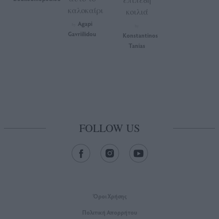
καλοκαίρι
κοιλιά
Agapi
by
by
Gavriilidou
Konstantinos
Tanias
FOLLOW US
Όροι Xρήσης
Πολιτική Απορρήτου