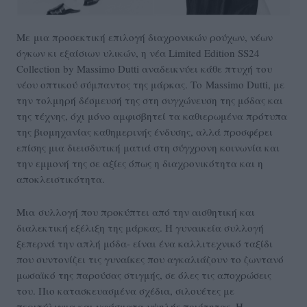
Με μια προσεκτική επιλογή διαχρονικών ρούχων, νέων
όγκων κι εξαίσιων υλικών, η νέα Limited Edition SS24
Collection by Massimo Dutti αναδεικνύει κάθε πτυχή του
νέου οπτικού σύμπαντος της μάρκας. Το Massimo Dutti, με
την τολμηρή δέσμευσή της στη συγχώνευση της μόδας και
της τέχνης, όχι μόνο αμφισβητεί τα καθιερωμένα πρότυπα
της βιομηχανίας καθημερινής ένδυσης, αλλά προσφέρει
επίσης μια διεισδυτική ματιά στη σύγχρονη κοινωνία και
την εμμονή της σε αξίες όπως η διαχρονικότητα και η
αποκλειστικότητα.
Μια συλλογή που προκύπτει από την αισθητική και
διαλεκτική εξέλιξη της μάρκας. Η γυναικεία συλλογή
ξεπερνά την απλή μόδα- είναι ένα καλλιτεχνικό ταξίδι
που συντονίζει τις γυναίκες που αγκαλιάζουν το ζωντανό
μωσαϊκό της παρούσας στιγμής, σε όλες τις αποχρώσεις
του. Πιο κατασκευασμένα σχέδια, σιλουέτες με
περιτύλιγμα και υφάσματα υψηλής ποιότητας. Η