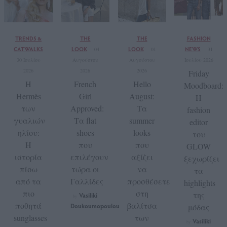
TRENDS &
THE
THE
FASHION
CATWALKS
LOOK
LOOK
NEWS
04
01
31
30 Ιουλίου
Αυγούστου
Αυγούστου
Ιουλίου 2026
2026
2026
2026
Friday
Η
French
Hello
Moodboard:
Hermès
Girl
August:
Η
των
Approved:
Τα
fashion
γυαλιών
Τα flat
summer
editor
ηλίου:
shoes
looks
του
Η
που
που
GLOW
ιστορία
επιλέγουν
αξίζει
ξεχωρίζει
πίσω
τώρα οι
να
τα
από τα
Γαλλίδες
προσθέσετε
highlights
πιο
στη
της
Vasiliki
by
ποθητά
βαλίτσα
Doukoumopoulou
μόδας
sunglasses
των
Vasiliki
by