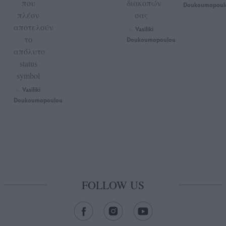
που
διακοπών
Doukoumopoul
πλέον
σας
αποτελούν
Vasiliki
by
το
Doukoumopoulou
απόλυτο
status
symbol
Vasiliki
by
Doukoumopoulou
FOLLOW US