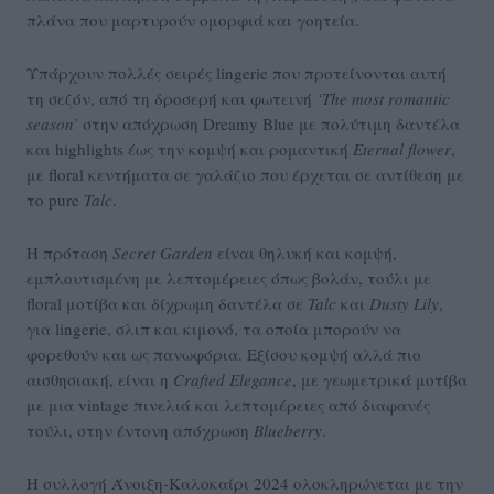
πλάνα που μαρτυρούν ομορφιά και γοητεία.
Υπάρχουν πολλές σειρές lingerie που προτείνονται αυτή
τη σεζόν, από τη δροσερή και φωτεινή
‘
The
most
romantic
season
’
στην απόχρωση Dreamy Blue με πολύτιμη δαντέλα
και highlights έως την κομψή και ρομαντική
Eternal
flower
,
με floral κεντήματα σε γαλάζιο που έρχεται σε αντίθεση με
το pure
Talc
.
Η πρόταση
Secret
Garden
είναι θηλυκή και κομψή,
εμπλουτισμένη με λεπτομέρειες όπως βολάν, τούλι με
floral μοτίβα και δίχρωμη δαντέλα σε
Talc
και
Dusty
Lily
,
για lingerie, σλιπ και κιμονό, τα οποία μπορούν να
φορεθούν και ως πανωφόρια. Εξίσου κομψή αλλά πιο
αισθησιακή, είναι η
Crafted
Elegance
, με γεωμετρικά μοτίβα
με μια vintage πινελιά και λεπτομέρειες από διαφανές
τούλι, στην έντονη απόχρωση
Blueberry
.
Η συλλογή Άνοιξη-Καλοκαίρι 2024 ολοκληρώνεται με την