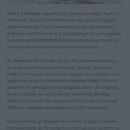
Καθώς η Breitling γιορτάζει μια χρονιά ορόσημο, τιμά τις
απίστευτες πρωτιές που καθόρισαν την μάρκα. Σήμερα,
σηματοδοτεί την 25η επέτειο από την πρώτη απευθείας
πτήση με αερόστατο σε όλο τον κόσμο με την κυκλοφορία
του Aerospace B70 Orbiter. Κάθε μοναδικό ρολόι περιέχει
ένα κομμάτι του ιστορικού αυτού αερόστατου.
Το Aerospace B70 Orbiter για την 25η επετειακή έκδοση—
με το φωτεινό-πορτοκαλί καντράν του στο χρώμα του
Orbiter 3—περιέχει το δικό του κομμάτι της ιστορίας: ένα
τμήμα του αρχικού αερόστατου Breitling Orbiter 3 ορατό
μέσα από το πίσω μέρος της διαφανής κάσας. Το caseback
διαθέτει επίσης το λογότυπο της αποστολής Breitling
Orbiter 3 γύρω από την περίμετρό του και την επιγραφή
"First non-stop flight around the world 25th anniversary".
Παρουσιάζεται με bracelet από τιτάνιο ή μαύρο λουράκι
από καουτσούκ με πτυσσόμενο κούμπωμα και διαθέτει το