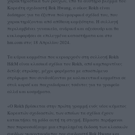
χαρακτηριστικά των ρούχων, υπό το αυστηρό βλέμμα του
Κορεάτη σχεδιαστή Rok Hwang, ο οίκος Rokh είναι
διάσημος για τα έξυπνα πολυμορφικά σχέδιά του, που
χαρακτηρίζονται από απίθανη κομψότητα. Η συλλογή
περιλαμβάνει γυναικεία, ανδρικά και αξεσουάρ και θα
κυκλοφορήσει σε επιλεγμένα καταστήματα και στο
hm.com στις 18 Απριλίου 2024.
Τα κύρια κομμάτια που κυριαρχούν στη συλλογή Rokh
H&M είναι κλασικά σχέδια του Rokh, από καμπαρντίνες
διπλής στρώσης, μέχρι φορέματα με αποσπώμενο
στρίφωμα που συνδυάζονται με κολακευτικά κομμάτια σε
στυλ κορσέ και παιχνιδιάρικες τσάντες για το γραφείο
αλλά και κοσμήματα.
«Ο Rokh βρίσκεται στην πρώτη γραμμή ενός νέου κύματος
Κορεατών σχεδιαστών, των οποίων τα σχέδια έχουν
κατακτήσει τη μόδα αυτή τη στιγμή. Είμαστε περήφανοι
που παρουσιάζουμε μια επιμελημένη έκδοση των κλασικών
σχεδίων γκαρνταρόμπας του σχεδιαστή Rok Hwang και