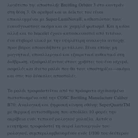
λογότυπο της αποστολής Breitling Orbiter 3 στο καντράν
στη θέση 3. Οι αριθμοί και οι δείκτες του είναι
επικαλυμμένοι με Super-LumiNova®, καθιστώντας τους
ευανάγνωστους ακόμα και σε χαμηλό φωτισμό. Και η κάσα
αλλά και το bracelet έχουν κατασκευαστεί από τιτάνιο,
ένα στιβαρό υλικό με την υψηλότερη αναλογία αντοχής
προς βάρος οποιουδήποτε μετάλλου. Είναι επίσης μη
μαγνητικό, υποαλλεργικό και εξαιρετικά ανθεκτικό στη
διάβρωση, εξασφαλίζοντας στους χρήστες του ένα ισχυρό,
ασφαλές και άνετο ρολόι που θα τους υποστηρίζει—ακόμα
και στις πιο δύσκολες αποστολές.
Το ρολόι τροφοδοτείται από το πρόσφατα σχεδιασμένο
πιστοποιημένο από την COSC Breitling Manufacture Caliber
B70: Αναλογική και ψηφιακή κίνηση οθόνης SuperQuartzTM
με θερμική αντιστάθμιση που αποδίδει 10 φορές την
ακρίβεια ενός τυπικού ρολογιού χαλαζία. Αυτός ο
κινητήρας τροφοδοτεί τη σειρά λειτουργιών του
ρολογιού, συμπεριλαμβανομένου ενός 1/100 του δεύτερου