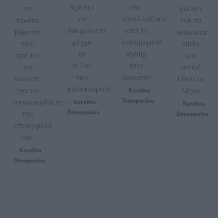
πρέπει
σας
τα
μιλούν
να
απαλλάξουν
πρώτα
για τα
δοκιμάσετε
από το
βήματα
sunscreen
μέχρι
καθημερινό
που
sticks
το
styling
πρέπει
και
τέλος
στις
να
αυτοί
του
διακοπές
κάνετε
είναι οι
καλοκαιριού
για να
λόγοι
Karolina
by
ανακουφίσετε
Dimopoulou
Karolina
Karolina
by
by
την
Dimopoulou
Dimopoulou
επιδερμίδα
σας
Karolina
by
Dimopoulou