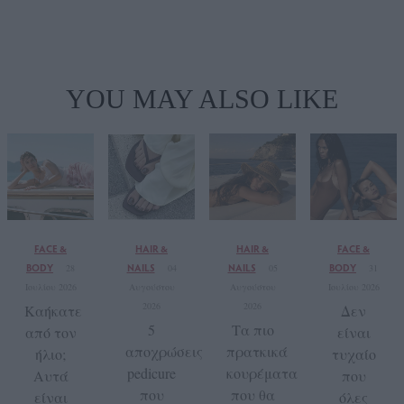
YOU MAY ALSO LIKE
FACE &
HAIR &
HAIR &
FACE &
BODY
NAILS
NAILS
BODY
28
04
05
31
Ιουλίου 2026
Αυγούστου
Αυγούστου
Ιουλίου 2026
2026
2026
Καήκατε
Δεν
5
Τα πιο
από τον
είναι
αποχρώσεις
πρατκικά
ήλιο;
τυχαίο
pedicure
κουρέματα
Αυτά
που
που
που θα
είναι
όλες