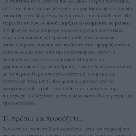
Τα πεπτίδια είναι από τα πιο «φιλικά» ενεργά συστατικά,
κάτι που σημαίνει πως μπορούν να χρησιμοποιηθούν σχεδόν
από κάθε τύπο δέρματος, ακόμη και σε πιο ευαίσθητους. Θα
ορούς, κρέμες ή ακόμη και σε μάσκες
τα βρείτε κυρίως σε
,
συνήθως σε συνδυασμό με άλλα ενισχυτικά συστατικά,
όπως υαλουρονικό οξύ ή νιασιναμίδη. Για καλύτερα
αποτελέσματα, προτιμήστε προϊόντα που εφαρμόζονται σε
καθαρό δέρμα πριν από την ενυδατική σας, ώστε να
διεισδύσουν πιο αποτελεσματικά. Μπορούν να
χρησιμοποιηθούν πρωί και βράδυ, ενώ συνδυάζονται άνετα
με τα περισσότερα ενεργά συστατικά, ακόμη και με
ρετινόλη ή βιταμίνη C. Και φυσικά, μην ξεχνάτε το
αντηλιακό κάθε πρωί – γιατί όσο κι αν ενισχύετε την
παραγωγή κολλαγόνου, η υπεριώδης ακτινοβολία μπορεί να
την ανατρέψει.
Τι πρέπει να προσέξετε;
Γενικότερα, τα πεπτίδια θεωρούνται ήπια και ασφαλή για
την πλειονότητα των τύπων δέρματος, γι’ αυτό και σπάνια