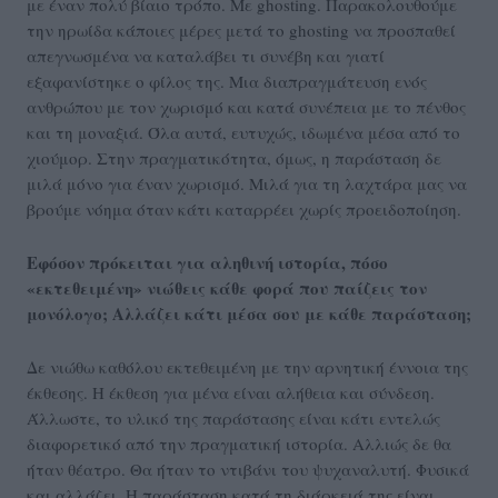
με έναν πολύ βίαιο τρόπο. Με ghosting. Παρακολουθούμε
την ηρωίδα κάποιες μέρες μετά το ghosting να προσπαθεί
απεγνωσμένα να καταλάβει τι συνέβη και γιατί
εξαφανίστηκε ο φίλος της. Μια διαπραγμάτευση ενός
ανθρώπου με τον χωρισμό και κατά συνέπεια με το πένθος
και τη μοναξιά. Όλα αυτά, ευτυχώς, ιδωμένα μέσα από το
χιούμορ. Στην πραγματικότητα, όμως, η παράσταση δε
μιλά μόνο για έναν χωρισμό. Μιλά για τη λαχτάρα μας να
βρούμε νόημα όταν κάτι καταρρέει χωρίς προειδοποίηση.
Εφόσον πρόκειται για αληθινή ιστορία, πόσο
«εκτεθειμένη» νιώθεις κάθε φορά που παίζεις τον
μονόλογο; Αλλάζει κάτι μέσα σου με κάθε παράσταση;
Δε νιώθω καθόλου εκτεθειμένη με την αρνητική έννοια της
έκθεσης. Η έκθεση για μένα είναι αλήθεια και σύνδεση.
Άλλωστε, το υλικό της παράστασης είναι κάτι εντελώς
διαφορετικό από την πραγματική ιστορία. Αλλιώς δε θα
ήταν θέατρο. Θα ήταν το ντιβάνι του ψυχαναλυτή. Φυσικά
και αλλάζει. Η παράσταση κατά τη διάρκειά της είναι