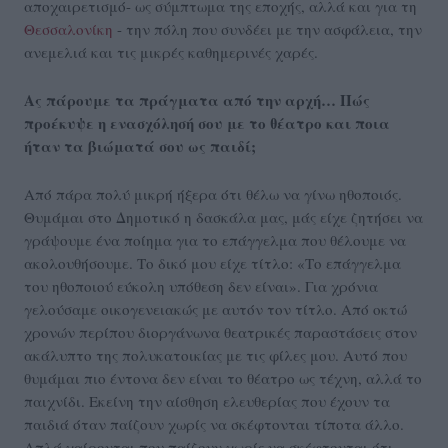
αποχαιρετισμό- ως σύμπτωμα της εποχής, αλλά και για τη
Θεσσαλονίκη
- την πόλη που συνδέει με την ασφάλεια, την
ανεμελιά και τις μικρές καθημερινές χαρές.
Ας πάρουμε τα πράγματα από την αρχή… Πώς
προέκυψε η ενασχόλησή σου με το θέατρο και ποια
ήταν τα βιώματά σου ως παιδί;
Από πάρα πολύ μικρή ήξερα ότι θέλω να γίνω ηθοποιός.
Θυμάμαι στο Δημοτικό η δασκάλα μας, μάς είχε ζητήσει να
γράψουμε ένα ποίημα για το επάγγελμα που θέλουμε να
ακολουθήσουμε. Το δικό μου είχε τίτλο: «Το επάγγελμα
του ηθοποιού εύκολη υπόθεση δεν είναι». Για χρόνια
γελούσαμε οικογενειακώς με αυτόν τον τίτλο. Από οκτώ
χρονών περίπου διοργάνωνα θεατρικές παραστάσεις στον
ακάλυπτο της πολυκατοικίας με τις φίλες μου. Αυτό που
θυμάμαι πιο έντονα δεν είναι το θέατρο ως τέχνη, αλλά το
παιχνίδι. Εκείνη την αίσθηση ελευθερίας που έχουν τα
παιδιά όταν παίζουν χωρίς να σκέφτονται τίποτα άλλο.
Απλά χαίρονται που παίζουν χωρίς να σκέφτονται ότι