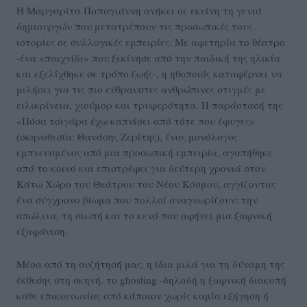
Η Μαργαρίτα Παπαγιάννη ανήκει σε εκείνη τη γενιά
δημιουργών που μετατρέπουν τις προσωπικές τους
ιστορίες σε συλλογικές εμπειρίες. Με αφετηρία το θέατρο
-ένα «παιχνίδι» που ξεκίνησε από την παιδική της ηλικία
και εξελίχθηκε σε τρόπο ζωής-, η ηθοποιός καταφέρνει να
μιλήσει για τις πιο εύθραυστες ανθρώπινες στιγμές με
ειλικρίνεια, χιούμορ και τρυφερότητα. Η παράστασή της
«Πόσα τσιγάρα έχω καπνίσει από τότε που έφυγες»
(σκηνοθεσία: Θανάσης Ζερίτης), ένας μονόλογος
εμπνευσμένος από μια προσωπική εμπειρία, αγαπήθηκε
από το κοινό και επιστρέφει για δεύτερη χρονιά στον
Κάτω Χώρο του Θεάτρου του Νέου Κόσμου, αγγίζοντας
ένα σύγχρονο βίωμα που πολλοί αναγνωρίζουν: την
απώλεια, τη σιωπή και το κενό που αφήνει μια ξαφνική
εξαφάνιση.
Μέσα από τη συζήτησή μας, η ίδια μιλά για τη δύναμη της
έκθεσης στη σκηνή, το ghosting -δηλαδή η ξαφνική διακοπή
κάθε επικοινωνίας από κάποιον χωρίς καμία εξήγηση ή