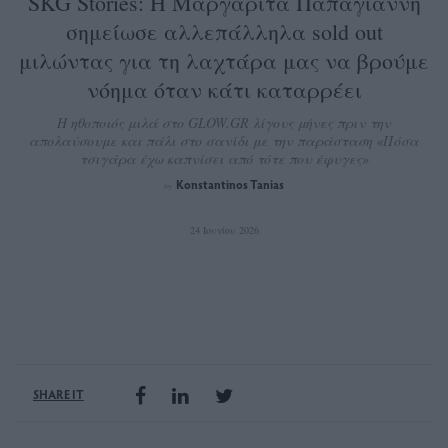
SKG Stories: Η Μαργαρίτα Παπαγιάννη
σημείωσε αλλεπάλληλα sold out
μιλώντας για τη λαχτάρα μας να βρούμε
νόημα όταν κάτι καταρρέει
Η ηθοποιός μιλά στο GLOW.GR λίγους μήνες πριν την
απολαύσουμε και πάλι στο σανίδι με την παράσταση «Πόσα
τσιγάρα έχω καπνίσει από τότε που έφυγες»
Konstantinos Tanias
by
24 Ιουνίου 2026
SHARE IT