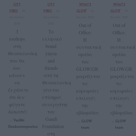
CITY
CITY
WHAT'S
WHAT'S
VIBES
VIBES
GLOW
GLOW
06
03
18
25
Αυγούστου
Αυγούστου
Ιουλίου 2026
Ιουλίου 2026
2026
2026
Out of
Out of
3
Το
Office:
Office:
rooftops
ελληνικό
Η
Η
στη
brand
συντακτική
συντακτική
Θεσσαλονίκη
yiayia
ομάδα
ομάδα
που θα
and
του
του
σας
friends
GLOW.GR
GLOW.GR
κάνουν
από τη
μοιράζεται
μοιράζεται
να
Θεσσαλονίκη
τις
τις
ξεχάσετε
γίνεται
κορυφαίες
κορυφαίες
ότι δεν
επίσημος
επιλογές
επιλογές
φύγατε
συνεργάτης
της
της
διακοπές
του
εβδομάδας
εβδομάδας
Gaudí
Vasiliki
GLOW
GLOW
by
by
by
Foundation
Doukoumopoulou
team
team
στη