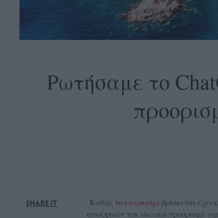
OLLOW
S
Ρωτήσαμε το Chat
προορισμ
ABOUT
CONTACT
GLOW
NEWSLETTER
ΣΗΜΕΙΑ
ΔΙΑΝΟΜΗΣ
DVERTISE
Καθώς το
καλοκαίρι
βρίσκεται έχει 
SHARE IT
ITEMAP
αναζητούν τον ιδανικό προορισμό για