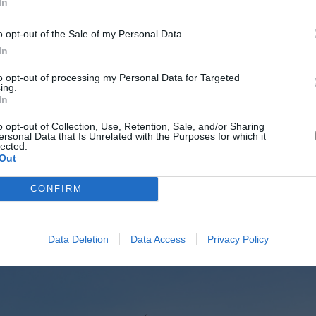
In
o opt-out of the Sale of my Personal Data.
ς κορυφαίους ευρωπαϊκούς προορισμούς για το φετινό
In
 επισκέπτες που αναζητούν έναν συνδυασμό πολιτισμού,
τις όχθες του ποταμού Τάγου, η πορτογαλική πρωτεύουσα
to opt-out of processing my Personal Data for Targeted
ing.
α, τα γραφικά δρομάκια και τη μοναδική ατμόσφαιρα που
In
περιηγηθούν στις ιστορικές συνοικίες, να απολαύσουν την
ουν τα μνημεία που μαρτυρούν το ένδοξο ναυτικό παρελθόν
o opt-out of Collection, Use, Retention, Sale, and/or Sharing
ersonal Data that Is Unrelated with the Purposes for which it
αραλίες και το ήπιο κλίμα καθιστούν τη Λισαβόνα ιδανική
lected.
Out
 προσφέροντας μια ολοκληρωμένη ταξιδιωτική εμπειρία που
 χαρακτήρα και παραθαλάσσια γοητεία.
CONFIRM
όπου η τέχνη συναντά τη θάλασσα
Data Deletion
Data Access
Privacy Policy