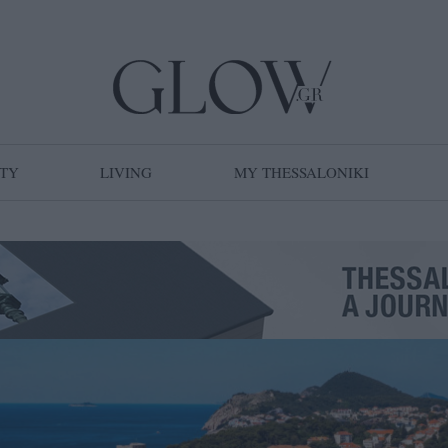
TY
LIVING
MY THESSALONIKI