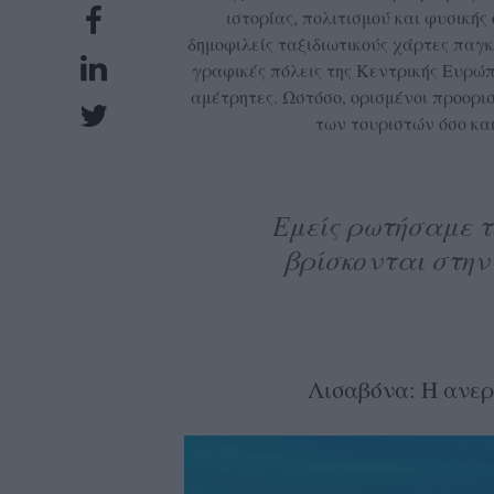
ιστορίας, πολιτισμού και φυσικής
UBSCRIPTIONS
δημοφιλείς ταξιδιωτικούς χάρτες παγκ
GLOW
γραφικές πόλεις της Κεντρικής Ευρώπ
IVING
αμέτρητες. Ωστόσο, ορισμένοι προορι
0
των τουριστών όσο και
ρόνια
Εμείς ρωτήσαμε τ
NEW
βρίσκονται στην
ISSUE
Λισαβόνα: Η ανε
ροι
ρήσης
ολιτική
πορρήτου