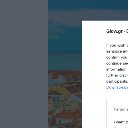
ολιτική
ookies
αυτότητα
Glow.gr -
If you wish 
sensitive in
confirm you
continue se
information 
further disc
participants
Downstream 
Persona
I want t