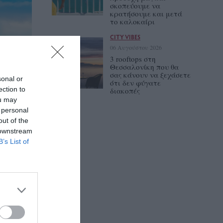
σκοπεύουμε να
κρατήσουμε και μετά
το καλοκαίρι
CITY VIBES
06 Αυγούστου 2026
3 rooftops στη
Θεσσαλονίκη που θα
σας κάνουν να ξεχάσετε
sonal or
ότι δεν φύγατε
ection to
διακοπές
ou may
 personal
out of the
 downstream
B’s List of