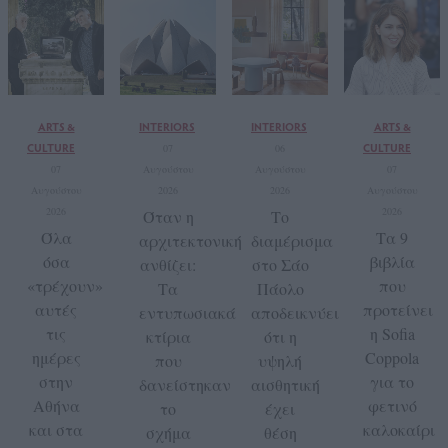
ARTS &
INTERIORS
INTERIORS
ARTS &
CULTURE
CULTURE
07
06
07
Αυγούστου
Αυγούστου
07
Αυγούστου
2026
2026
Αυγούστου
2026
2026
Όταν η
Το
Όλα
Τα 9
αρχιτεκτονική
διαμέρισμα
όσα
βιβλία
ανθίζει:
στο Σάο
«τρέχουν»
που
Τα
Πάολο
αυτές
προτείνει
εντυπωσιακά
αποδεικνύει
τις
η Sofia
κτίρια
ότι η
ημέρες
Coppola
που
υψηλή
στην
για το
δανείστηκαν
αισθητική
Αθήνα
φετινό
το
έχει
και στα
καλοκαίρι
σχήμα
θέση