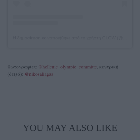
Η δημοσίευση κοινοποιήθηκε από το χρήστη GLOW (@glowmagazine)
Φωτογραφίες:
@hellenic_olympic_committe
, κεντρική
(δεξιά):
@nikosaliagas
YOU MAY ALSO LIKE