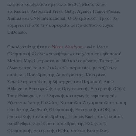
Ελλάδα κατέφθασαν μεγάλα διεθνή Μέσα, όπως
τα Reuters, Αssociated Press, Getty, Agence France-Presse,
Χinhua και CNN International. Ο Ολυμπιακός Ύμνος θα
ερμηνευτεί από την κορυφαία μέτζο-σοπράνο Joyce
DiDonato.
Οικοδεσπότης ήταν ο
Νίκος Αλιάγας
, ενώ η ίδια η
Ολυμπιακή Φλόγα «γεννήθηκε» στα χέρια της ηθοποιού
Μαίρης Μηνά μπροστά σε 600 καλεσμένους. Το παρών
έδωσαν από το πρωί εκλεκτές παρουσίες, μεταξύ των
οποίων η Πρόεδρος της Δημοκρατίας, Κατερίνα
Σακελλαροπούλου, η δήμαρχος του Παρισιού, Anne
Hidalgo, ο Επικεφαλής της Οργανωτικής Επιτροπής (Cojo)
Tony Estanguet, η -ελληνικής καταγωγής- υφυπουργός
Eξωτερικών της Γαλλίας, Χρυσούλα Ζαχαροπούλου, και η
ηγεσία της Διεθνούς Ολυμπιακής Επιτροπής (ΔΟΕ), με
επικεφαλής τον πρόεδρό της, Thomas Bach, τους οποίους
υποδέχθηκε νωρίτερα ο πρόεδρος της Ελληνικής
Ολυμπιακής Επιτροπής (ΕΟΕ), Σπύρος Καπράλος.