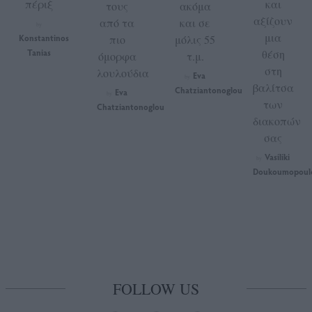
πέριξ
και
τους
ακόμα
αξίζουν
από τα
και σε
by
μια
Konstantinos
πιο
μόλις 55
Tanias
θέση
όμορφα
τ.μ.
στη
λουλούδια
Eva
by
βαλίτσα
Chatziantonoglou
Eva
by
των
Chatziantonoglou
διακοπών
σας
Vasiliki
by
Doukoumopoul
FOLLOW US